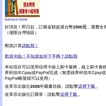
Designed by Freepik
好消息！即日起，訂購金額超過台幣
1500元
，運費全
（僅限台灣地區）
郵資計算
請點我！
歡迎光臨！不知道如何下手嗎？請點我
本站現在可以使用信用卡線上刷卡服務，線上刷卡會
界科技/ECpay或PayPal完成（無需綠界科技/ECpay或
PayPal帳號就可以使用）。
改革宗出版社
2026
年圖書目錄。請點擊
這裡下載
。
改革宗出版社訂購單：請點擊
這裡下載
。