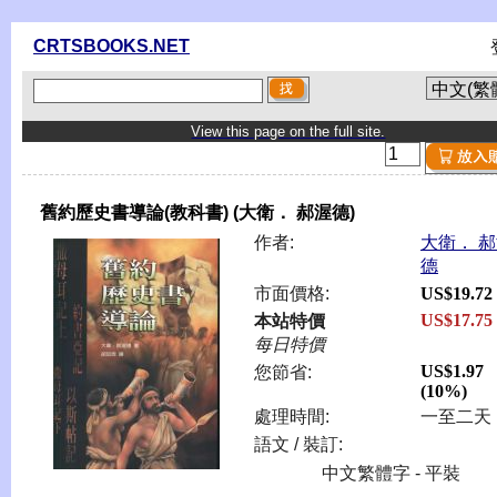
CRTSBOOKS.NET
View this page on the full site.
舊約歷史書導論(教科書) (大衛． 郝渥德)
作者:
大衛． 
德
市面價格:
US$19.72
US$17.75
本站特價
每日特價
US$1.97
您節省:
(10%)
處理時間:
一至二天
語文 / 裝訂:
中文繁體字 - 平裝