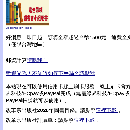
Designed by Freepik
好消息！即日起，訂購金額超過台幣
1500元
，運費全
（僅限台灣地區）
郵資計算
請點我！
歡迎光臨！不知道如何下手嗎？請點我
本站現在可以使用信用卡線上刷卡服務，線上刷卡會
界科技/ECpay或PayPal完成（無需綠界科技/ECpay或
PayPal帳號就可以使用）。
改革宗出版社
2026
年圖書目錄。請點擊
這裡下載
。
改革宗出版社訂購單：請點擊
這裡下載
。