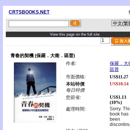
CRTSBOOKS.NET
View this page on the full site.
青春的契機 (保羅．大衛．區普)
作者:
保羅．大
區普
市面價格:
US$11.27
US$10.14
本站特價
每日特價
US$1.13
您節省:
(10%)
Sorry. Thi
處理時間:
book has
been
discontin