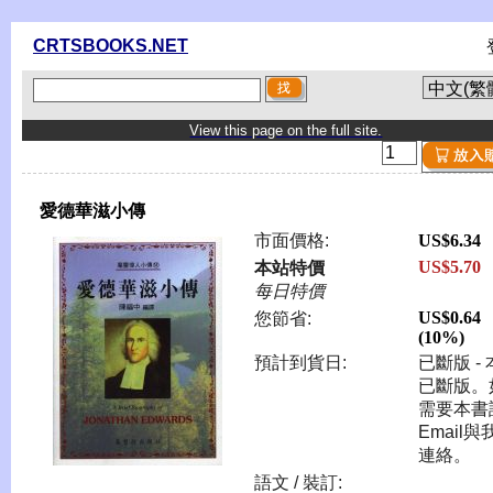
CRTSBOOKS.NET
View this page on the full site.
愛德華滋小傳
市面價格:
US$6.34
US$5.70
本站特價
每日特價
US$0.64
您節省:
(10%)
預計到貨日:
已斷版 -
已斷版。
需要本書
Email與
連絡。
語文 / 裝訂: