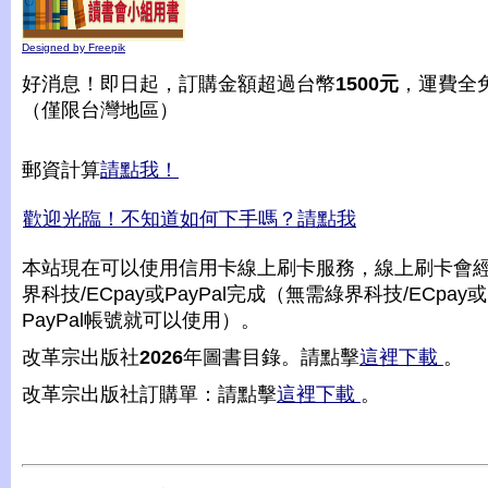
Designed by Freepik
好消息！即日起，訂購金額超過台幣
1500元
，運費全
（僅限台灣地區）
郵資計算
請點我！
歡迎光臨！不知道如何下手嗎？請點我
本站現在可以使用信用卡線上刷卡服務，線上刷卡會
界科技/ECpay或PayPal完成（無需綠界科技/ECpay或
PayPal帳號就可以使用）。
改革宗出版社
2026
年圖書目錄。請點擊
這裡下載
。
改革宗出版社訂購單：請點擊
這裡下載
。