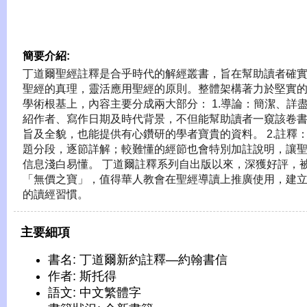
簡要介紹:
丁道爾聖經註釋是合乎時代的解經叢書，旨在幫助讀者確
聖經的真理，靈活應用聖經的原則。整體架構著力於堅實
學術根基上，內容主要分成兩大部分： 1.導論：簡潔、詳
紹作者、寫作日期及時代背景，不但能幫助讀者一窺該卷
旨及全貌，也能提供有心鑽研的學者寶貴的資料。 2.註釋
題分段，逐節詳解；較難懂的經節也會特別加註說明，讓
信息淺白易懂。 丁道爾註釋系列自出版以來，深獲好評，
「無價之寶」，值得華人教會在聖經導讀上推廣使用，建
的讀經習慣。
主要細項
書名: 丁道爾新約註釋—約翰書信
作者: 斯托得
語文: 中文繁體字