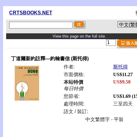
CRTSBOOKS.NET
View this page on the full site.
丁道爾新約註釋—約翰書信 (斯托得)
作者:
斯托得
市面價格:
US$11.27
US$9.58
本站特價
每日特價
您節省:
US$1.69 (
處理時間:
三至四天
語文 / 裝訂:
中文繁體字 - 平裝