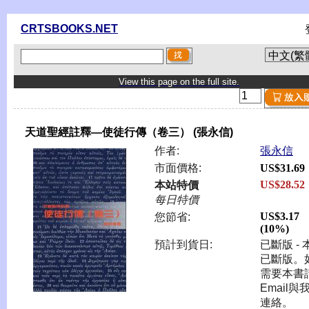
CRTSBOOKS.NET
View this page on the full site.
天道聖經註釋—使徒行傳（卷三） (張永信)
作者:
張永信
市面價格:
US$31.69
US$28.52
本站特價
每日特價
US$3.17
您節省:
(10%)
預計到貨日:
已斷版 - 
已斷版。
需要本書
Email與
連絡。