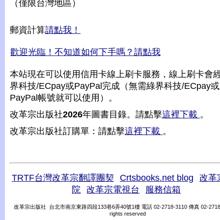
（僅限台灣地區）
郵資計算
請點我！
歡迎光臨！不知道如何下手嗎？請點我
本站現在可以使用信用卡線上刷卡服務，線上刷卡會
界科技/ECpay或PayPal完成（無需綠界科技/ECpay或
PayPal帳號就可以使用）。
改革宗出版社
2026
年圖書目錄。請點擊
這裡下載
。
改革宗出版社訂購單：請點擊
這裡下載
。
TRTF台灣改革宗翻譯團契
Crtsbooks.net blog
改革
院
改革宗電視台
服務信箱
改革宗出版社 台北市南京東路四段133巷6弄40號1樓 電話 02-2718-3110 傳真 02-2718-31
rights reserved