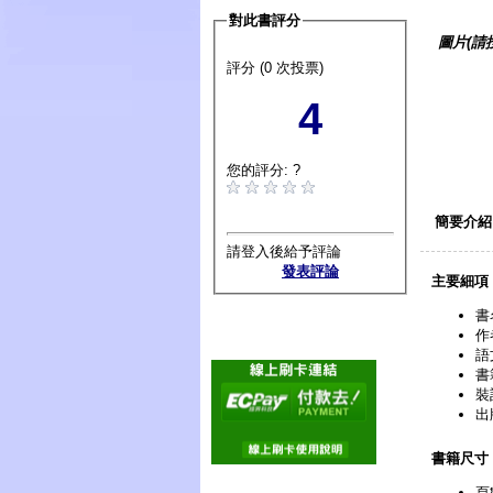
對此書評分
圖片(請
評分 (0 次投票)
4
您的評分: ?
簡要介紹
請登入後給予評論
發表評論
主要細項
書
作
語
書
裝
出
書籍尺寸
頁