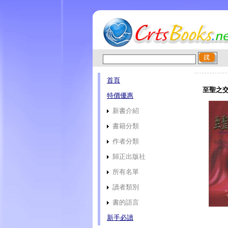
首頁
至聖之交
特價優惠
新書介紹
書籍分類
作者分類
歸正出版社
所有名單
讀者類別
書的語言
新手必讀