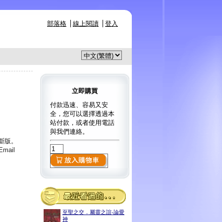
部落格
線上閱讀
登入
立即購買
付款迅速、容易又安
全，您可以選擇透過本
站付款，或者使用電話
與我們連絡。
已斷版。
ail
至聖之交．屬靈之誼-論愛
神