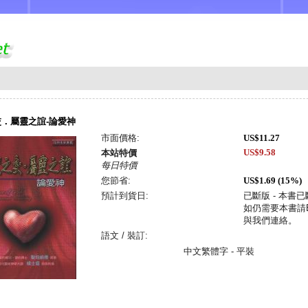
．屬靈之誼-論愛神
市面價格:
US$11.27
US$9.58
本站特價
每日特價
您節省:
US$1.69 (15%)
預計到貨日:
已斷版 - 本書
如仍需要本書請Em
與我們連絡。
語文 / 裝訂:
中文繁體字 - 平裝