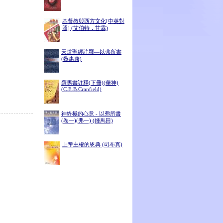
基督教與西方文化[中英對
照] (艾伯特．甘霖)
天道聖經註釋—以弗所書
(黎惠康)
羅馬書註釋(下冊)(華神)
(C.E.B.Cranfield)
神終極的心意 - 以弗所書
(卷一)(弗一) (鍾馬田)
上帝主權的恩典 (司布真)