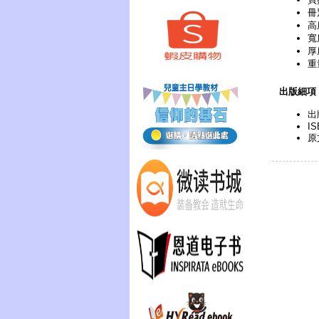
冊
高
寬
厚
重
出版細項
出
IS
原