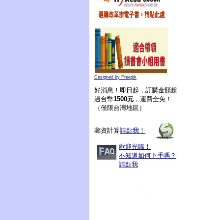
Designed by Freepik
好消息！即日起，訂購金額超
過台幣
1500元
，運費全免！
（僅限台灣地區）
郵資計算
請點我！
歡迎光臨！
不知道如何下手嗎？
請點我