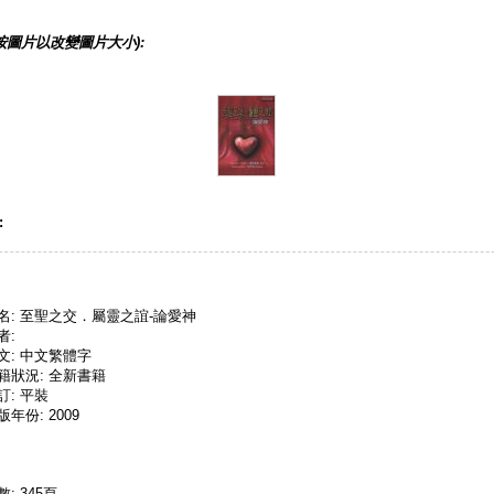
按圖片以改變圖片大小):
:
名: 至聖之交．屬靈之誼-論愛神
者:
文: 中文繁體字
籍狀況: 全新書籍
訂: 平裝
版年份: 2009
數: 345頁