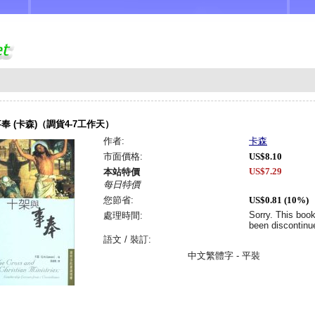
奉 (卡森)（調貨4-7工作天）
作者:
卡森
市面價格:
US$8.10
US$7.29
本站特價
每日特價
您節省:
US$0.81 (10%)
Sorry. This boo
處理時間:
been discontinu
語文 / 裝訂:
中文繁體字 - 平裝