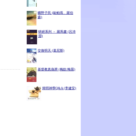
曠野子民 (歐帕瑪．羅伯
森)
研經系列 － 羅馬書 (呂沛
淵)
交換明天 (葛尼斯)
基督教真偽辨 (梅欽/梅晨)
簡明神學Q&A (李健安)