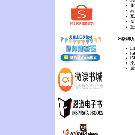
冊
高
寬
厚
重
出版細項
出
IS
IS
原
原