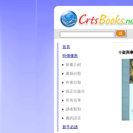
首頁
十架與事
特價優惠
新書介紹
書籍分類
作者分類
歸正出版社
所有名單
讀者類別
書的語言
新手必讀