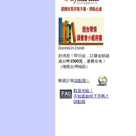
Designed by Freepik
好消息！即日起，訂購金額超
過台幣
1500元
，運費全免！
（僅限台灣地區）
郵資計算
請點我！
歡迎光臨！
不知道如何下手嗎？
請點我