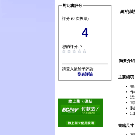
對此書評分
圖片(請
評分 (0 次投票)
4
您的評分: ?
簡要介紹
請登入後給予評論
發表評論
主要細項
書
作
語
書
裝
出
書籍尺寸
頁