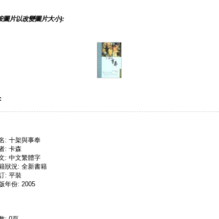
按圖片以改變圖片大小):
:
名: 十架與事奉
者: 卡森
文: 中文繁體字
籍狀況: 全新書籍
訂: 平裝
版年份: 2005
數: 0頁