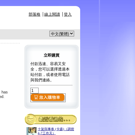
部落格
線上閱讀
登入
立即購買
付款迅速、容易又安
全，您可以選擇透過本
站付款，或者使用電話
與我們連絡。
k has
ed.
十架與事奉 (卡森)（調貨
4-7工作天）