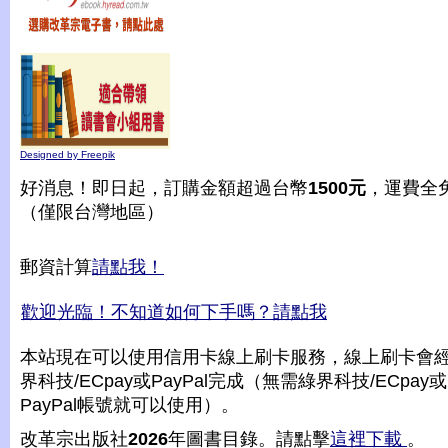
Designed by Freepik
好消息！即日起，訂購金額超過台幣
1500元
，運費全
（僅限台灣地區）
郵資計算
請點我！
歡迎光臨！不知道如何下手嗎？請點我
本站現在可以使用信用卡線上刷卡服務，線上刷卡會
界科技/ECpay或PayPal完成（無需綠界科技/ECpay或
PayPal帳號就可以使用）。
改革宗出版社
2026
年圖書目錄。請點擊
這裡下載
。