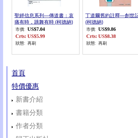
聖經信息系列—傳道書：哀
丁道爾舊約註釋—創世
痛有時，跳舞有時 (柯德納)
(柯德納)
US$7.04
US$9.86
市價:
市價:
Crts:
US$5.99
Crts:
US$8.38
狀態:
再刷
狀態:
再刷
首頁
特價優惠
新書介紹
書籍分類
作者分類