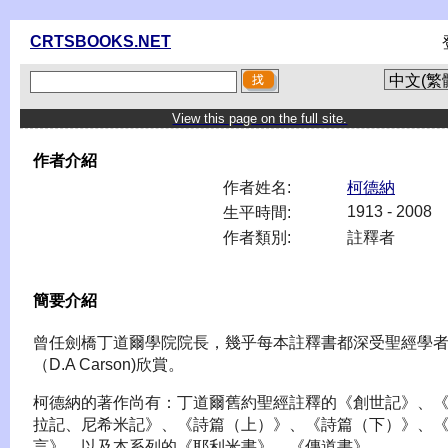
CRTSBOOKS.NET
View this page on the full site.
作者介紹
作者姓名:
柯德納
1913 - 2008
生平時間:
作者類別:
註釋者
簡要介紹
曾任劍橋丁道爾學院院長，幾乎每本註釋書都深受聖經學
（D.A Carson)欣賞。
柯德納的著作尚有：丁道爾舊約聖經註釋的《創世記》、
拉記、尼希米記》、《詩篇（上）》、《詩篇（下）》、
言》，以及本系列的《耶利米書》、《傳道書》。