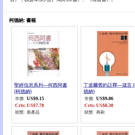
柯德納:
書籍
聖經信息系列—何西阿書
丁道爾舊約註釋—箴言 (
(柯德納)
德納)
US$9.15
US$9.86
市價:
市價:
Crts:
US$7.78
Crts:
US$8.38
狀態:
新產品
狀態:
再刷