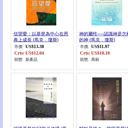
信望愛：以基督為中心在恩
神的屬性──認識神是怎
典上成長 (馬克．瓊斯)
的神 (馬克．瓊斯)
US$13.38
US$11.97
市價:
市價:
Crts:
US$12.04
Crts:
US$10.18
狀態:
新產品
狀態:
再刷