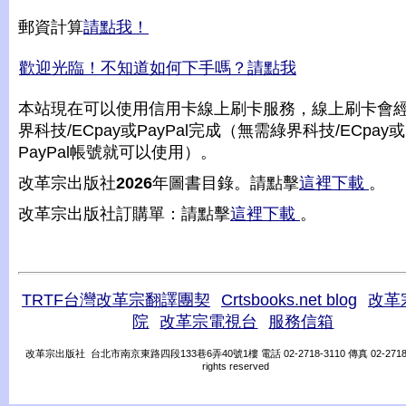
郵資計算
請點我！
歡迎光臨！不知道如何下手嗎？請點我
本站現在可以使用信用卡線上刷卡服務，線上刷卡會
界科技/ECpay或PayPal完成（無需綠界科技/ECpay或
PayPal帳號就可以使用）。
改革宗出版社
2026
年圖書目錄。請點擊
這裡下載
。
改革宗出版社訂購單：請點擊
這裡下載
。
TRTF台灣改革宗翻譯團契
Crtsbooks.net blog
改革
院
改革宗電視台
服務信箱
改革宗出版社 台北市南京東路四段133巷6弄40號1樓 電話 02-2718-3110 傳真 02-2718-31
rights reserved