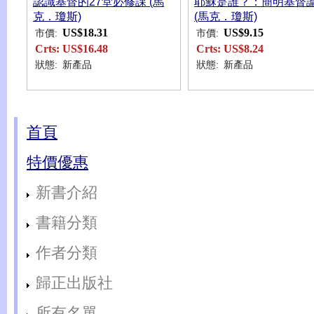
認識基督的27堂必修課 (馬
耶穌是誰？：簡明基督
克．瓊斯)
(馬克．瓊斯)
US$18.31
US$9.15
市價:
市價:
Crts:
US$16.48
Crts:
US$8.24
狀態:
新產品
狀態:
新產品
首頁
特價優惠
新書介紹
書籍分類
作者分類
歸正出版社
所有名單