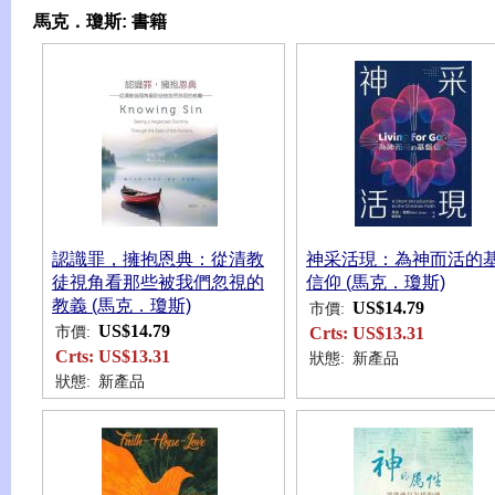
馬克．瓊斯:
書籍
認識罪，擁抱恩典：從清教
神采活現：為神而活的
徒視角看那些被我們忽視的
信仰 (馬克．瓊斯)
教義 (馬克．瓊斯)
US$14.79
市價:
US$14.79
市價:
Crts:
US$13.31
Crts:
US$13.31
狀態:
新產品
狀態:
新產品