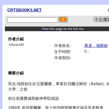
CRTSBOOKS.NET
View this page on the full site.
作者介紹
JohnstonM
作者姓名:
馬克．強斯頓
0 -
生平時間:
作者類別:
簡要介紹
馬克‧強斯頓生於北愛爾蘭，畢業於貝爾法斯特（Belfast）
大學；之後
前往美國費城西敏神學院就讀。
1984年 返回愛爾蘭。有十年的時間服事於福音長老教會