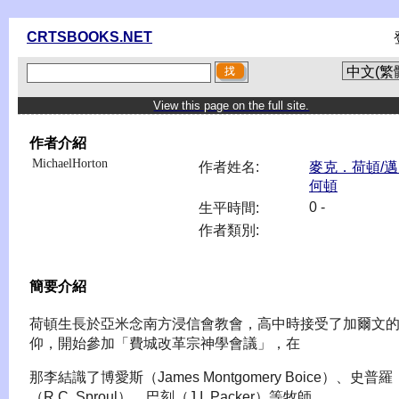
CRTSBOOKS.NET
View this page on the full site.
作者介紹
MichaelHorton
作者姓名:
麥克．荷頓/
何頓
0 -
生平時間:
作者類別:
簡要介紹
荷頓生長於亞米念南方浸信會教會，高中時接受了加爾文
仰，開始參加「費城改革宗神學會議」，在
那李結識了博愛斯（James Montgomery Boice）、史普羅
（R.C. Sproul）、巴刻（J.I. Packer）等牧師。