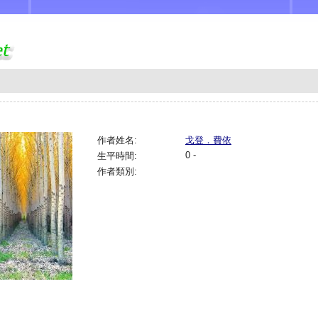
作者姓名:
戈登．費依
0 -
生平時間:
作者類別: