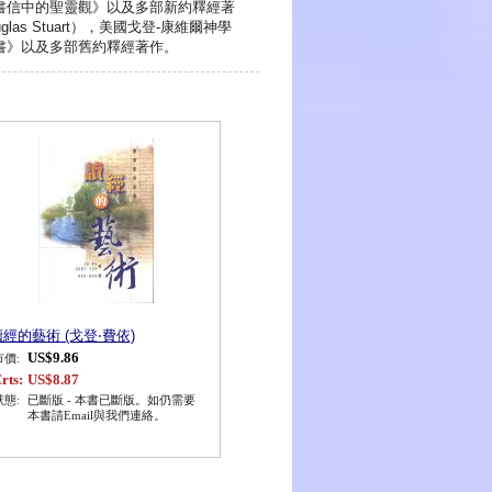
書信中的聖靈觀》以及多部新約釋經著
s Stuart），美國戈登-康維爾神學
書》以及多部舊約釋經著作。
讀經的藝術 (戈登‧費依)
US$9.86
市價:
rts:
US$8.87
狀態:
已斷版 - 本書已斷版。如仍需要
本書請Email與我們連絡。