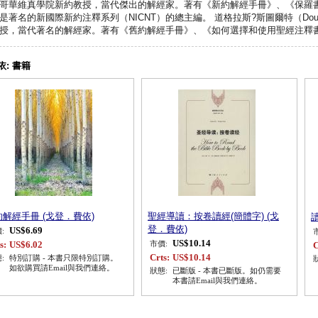
哥華維真學院新約教授，當代傑出的解經家。著有《新約解經手冊》、《保羅
是著名的新國際新約注釋系列（NICNT）的總主編。 道格拉斯?斯圖爾特（Dougla
授，當代著名的解經家。著有《舊約解經手冊》、《如何選擇和使用聖經注釋
依:
書籍
約解經手冊 (戈登．費依)
聖經導讀：按卷讀經(簡體字) (戈
登．費依)
US$6.69
:
US$10.14
s:
US$6.02
市價:
C
Crts:
US$10.14
:
特別訂購 - 本書只限特別訂購。
如欲購買請Email與我們連絡。
狀態:
已斷版 - 本書已斷版。如仍需要
本書請Email與我們連絡。