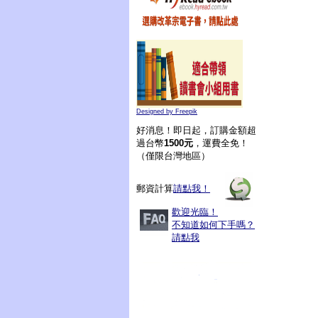
Designed by Freepik
好消息！即日起，訂購金額超
過台幣
1500元
，運費全免！
（僅限台灣地區）
郵資計算
請點我！
歡迎光臨！
不知道如何下手嗎？
請點我