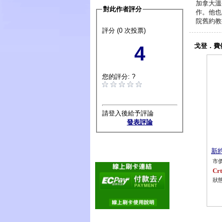
加拿大溫
對此作者評分
作。他也
院舊約教
評分 (0 次投票)
戈登．費
4
您的評分: ?
請登入後給予評論
發表評論
新
市價
Crt
狀態