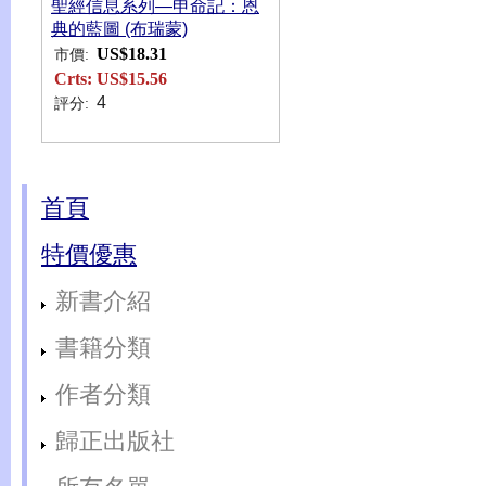
聖經信息系列—申命記：恩
典的藍圖 (布瑞蒙)
US$18.31
市價:
Crts:
US$15.56
4
評分:
首頁
特價優惠
新書介紹
書籍分類
作者分類
歸正出版社