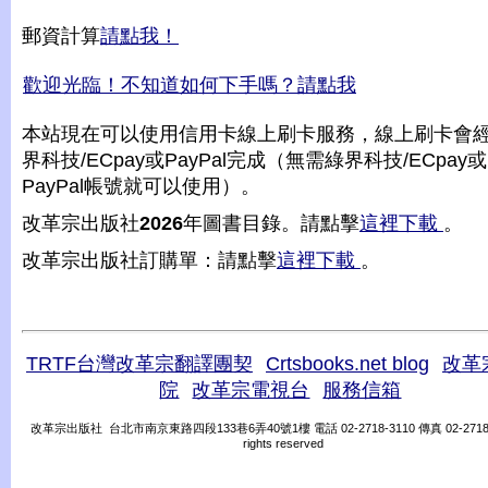
郵資計算
請點我！
歡迎光臨！不知道如何下手嗎？請點我
本站現在可以使用信用卡線上刷卡服務，線上刷卡會
界科技/ECpay或PayPal完成（無需綠界科技/ECpay或
PayPal帳號就可以使用）。
改革宗出版社
2026
年圖書目錄。請點擊
這裡下載
。
改革宗出版社訂購單：請點擊
這裡下載
。
TRTF台灣改革宗翻譯團契
Crtsbooks.net blog
改革
院
改革宗電視台
服務信箱
改革宗出版社 台北市南京東路四段133巷6弄40號1樓 電話 02-2718-3110 傳真 02-2718-31
rights reserved