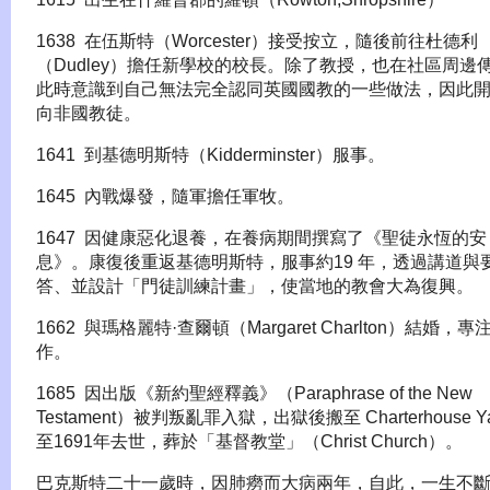
1638 在伍斯特（Worcester）接受按立，隨後前往杜德利
（Dudley）擔任新學校的校長。除了教授，也在社區周邊
此時意識到自己無法完全認同英國國教的一些做法，因此
向非國教徒。
1641 到基德明斯特（Kidderminster）服事。
1645 內戰爆發，隨軍擔任軍牧。
1647 因健康惡化退養，在養病期間撰寫了《聖徒永恆的安
息》。康復後重返基德明斯特，服事約19 年，透過講道與
答、並設計「門徒訓練計畫」，使當地的教會大為復興。
1662 與瑪格麗特·查爾頓（Margaret Charlton）結婚，
作。
1685 因出版《新約聖經釋義》（Paraphrase of the New
Testament）被判叛亂罪入獄，出獄後搬至 Charterhouse Y
至1691年去世，葬於「基督教堂」（Christ Church）。
巴克斯特二十一歲時，因肺癆而大病兩年，自此，一生不