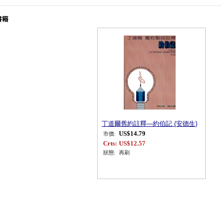
書籍
丁道爾舊約註釋—約伯記 (安德生)
US$14.79
市價:
Crts:
US$12.57
狀態:
再刷