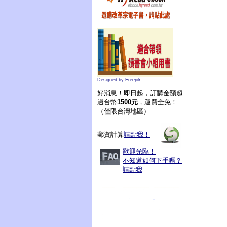
Designed by Freepik
好消息！即日起，訂購金額超
過台幣
1500元
，運費全免！
（僅限台灣地區）
郵資計算
請點我！
歡迎光臨！
不知道如何下手嗎？
請點我