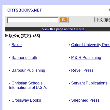
CRTSBOOKS.NET
View this page on the full site.
出版公司(英文): (38)
•
Baker
•
Oxford University Pre
•
Banner of truth
•
P & R Publishing
•
Barbour Publishing
•
Revell Press
•
Christian Schools
•
Servant Publications
International of U.S.A.
•
Crossway Books
•
Shepherd Press