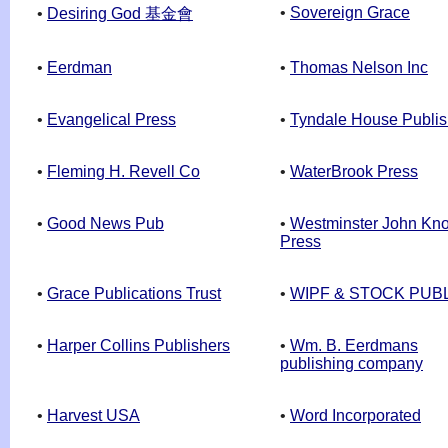
•
Sovereign Grace
•
Desiring God 基金會
•
Eerdman
•
Thomas Nelson Inc
•
Evangelical Press
•
Tyndale House Publis
•
Fleming H. Revell Co
•
WaterBrook Press
•
Good News Pub
•
Westminster John Kn
Press
•
Grace Publications Trust
•
WIPF & STOCK PUB
•
Harper Collins Publishers
•
Wm. B. Eerdmans
publishing company
•
Harvest USA
•
Word Incorporated