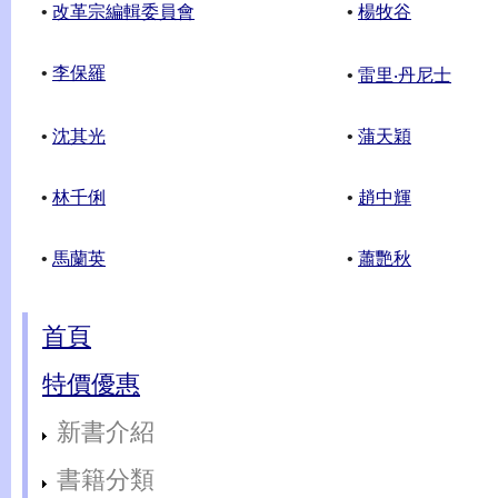
•
改革宗編輯委員會
•
楊牧谷
•
李保羅
•
雷里‧丹尼士
•
沈其光
•
蒲天穎
•
林千俐
•
趙中輝
•
馬蘭英
•
蕭艷秋
首頁
特價優惠
新書介紹
書籍分類