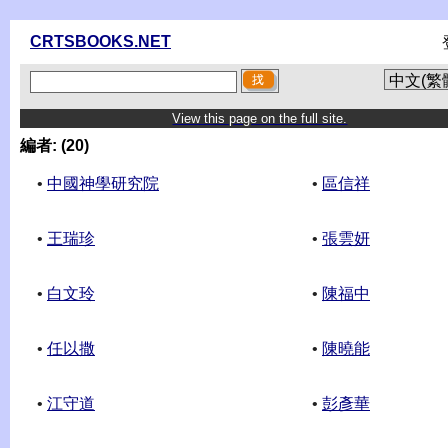
CRTSBOOKS.NET
View this page on the full site.
編者: (20)
•
中國神學研究院
•
區信祥
•
王瑞珍
•
張雲妍
•
白文玲
•
陳福中
•
任以撒
•
陳曉能
•
江守道
•
彭彥華