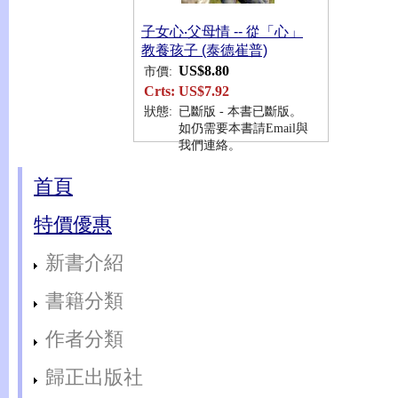
子女心‧父母情 -- 從「心」
教養孩子 (泰德崔普)
US$8.80
市價:
Crts:
US$7.92
狀態:
已斷版 - 本書已斷版。
如仍需要本書請Email與
我們連絡。
首頁
特價優惠
新書介紹
書籍分類
作者分類
歸正出版社