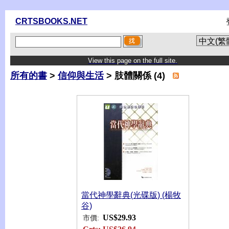
CRTSBOOKS.NET
View this page on the full site.
所有的書
>
信仰與生活
> 肢體關係 (4)
當代神學辭典(光碟版) (楊牧
谷)
US$29.93
市價: