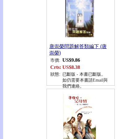
唐崇榮問題解答類編下 (唐
崇榮)
US$9.86
市價:
Crts:
US$8.38
狀態:
已斷版 - 本書已斷版。
如仍需要本書請Email與
我們連絡。