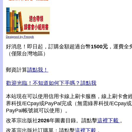
Designed by Freepik
好消息！即日起，訂購金額超過台幣
1500元
，運費全
（僅限台灣地區）
郵資計算
請點我！
歡迎光臨！不知道如何下手嗎？請點我
本站現在可以使用信用卡線上刷卡服務，線上刷卡會
界科技/ECpay或PayPal完成（無需綠界科技/ECpay或
PayPal帳號就可以使用）。
改革宗出版社
2026
年圖書目錄。請點擊
這裡下載
。
改革宗出版社訂購單：請點擊
這裡下載
。