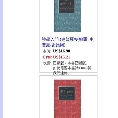
神學入門 (史普羅/史鮑爾, 史
普羅/史鮑爾)
US$16.90
市價:
Crts:
US$15.21
狀態:
已斷版 - 本書已斷版。
如仍需要本書請Email與
我們連絡。