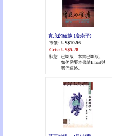
實底的確據 (唐崇平)
US$10.56
市價:
Crts:
US$5.28
狀態:
已斷版 - 本書已斷版。
如仍需要本書請Email與
我們連絡。