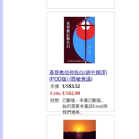
基督教信仰告白(趙中輝譯)
(POD版) (西敏會議)
US$3.52
市價:
Crts:
US$2.99
狀態:
已斷版 - 本書已斷版。
如仍需要本書請Email與
我們連絡。