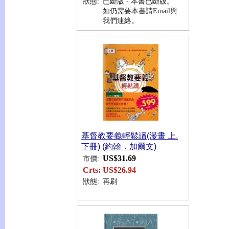
狀態:
已斷版 - 本書已斷版。
如仍需要本書請Email與
我們連絡。
基督教要義輕鬆讀(漫畫 上.
下冊) (約翰．加爾文)
US$31.69
市價:
Crts:
US$26.94
狀態:
再刷