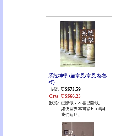
系統神學 (顧韋恩/韋恩 格魯
登)
US$73.59
市價:
Crts:
US$66.23
狀態:
已斷版 - 本書已斷版。
如仍需要本書請Email與
我們連絡。