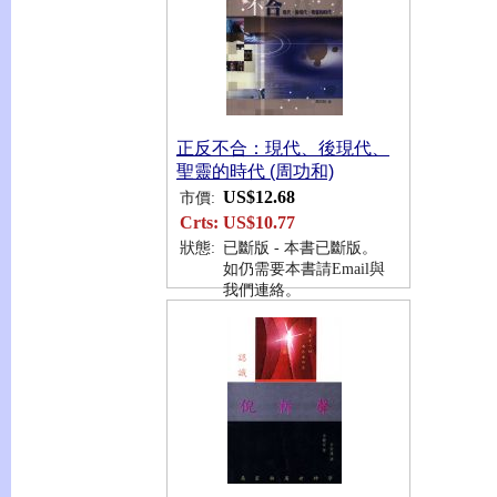
正反不合：現代、後現代、
聖靈的時代 (周功和)
US$12.68
市價:
Crts:
US$10.77
狀態:
已斷版 - 本書已斷版。
如仍需要本書請Email與
我們連絡。