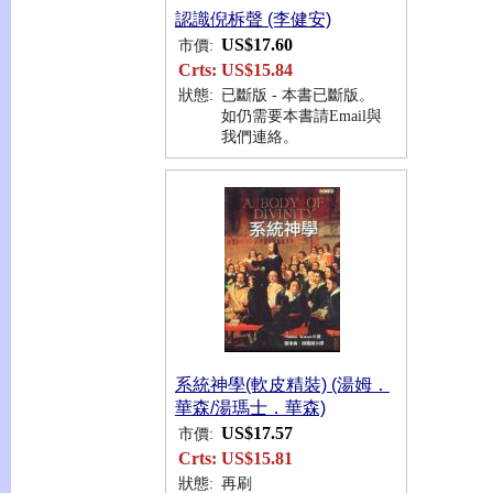
認識倪柝聲 (李健安)
US$17.60
市價:
Crts:
US$15.84
狀態:
已斷版 - 本書已斷版。
如仍需要本書請Email與
我們連絡。
系統神學(軟皮精裝) (湯姆．
華森/湯瑪士．華森)
US$17.57
市價:
Crts:
US$15.81
狀態:
再刷