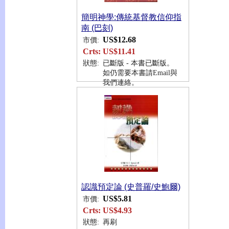
簡明神學:傳統基督教信仰指
南 (巴刻)
US$12.68
市價:
Crts:
US$11.41
狀態:
已斷版 - 本書已斷版。
如仍需要本書請Email與
我們連絡。
認識預定論 (史普羅/史鮑爾)
US$5.81
市價:
Crts:
US$4.93
狀態:
再刷