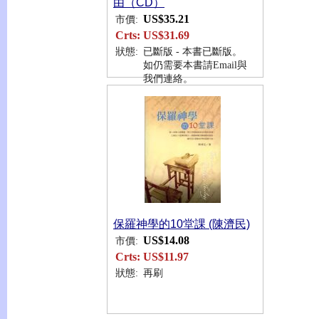
由（CD）
US$35.21
市價:
Crts:
US$31.69
狀態:
已斷版 - 本書已斷版。
如仍需要本書請Email與
我們連絡。
保羅神學的10堂課 (陳濟民)
US$14.08
市價:
Crts:
US$11.97
狀態:
再刷