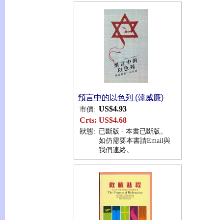
預言中的以色列 (韓威廉)
US$4.93
市價:
Crts:
US$4.68
狀態:
已斷版 - 本書已斷版。
如仍需要本書請Email與
我們連絡。