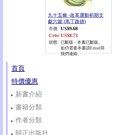
九十五條 -改革運動初期文
獻六篇 (馬丁路德)
US$9.68
市價:
Crts:
US$8.73
狀態:
已斷版 - 本書已斷版。
如仍需要本書請Email與
我們連絡。
首頁
特價優惠
新書介紹
書籍分類
作者分類
歸正出版社