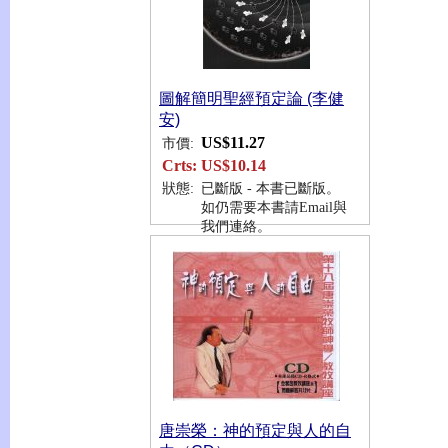
圖解簡明聖經預定論 (李健
安)
US$11.27
市價:
Crts:
US$10.14
狀態:
已斷版 - 本書已斷版。
如仍需要本書請Email與
我們連絡。
唐崇榮：神的預定與人的自