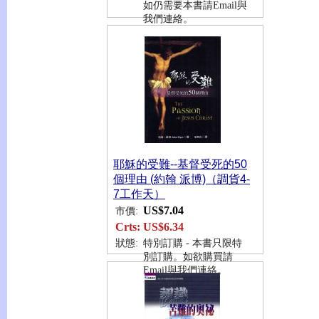
如仍需要本書請Email與
我們連絡。
耶穌的受難--基督受死的50
個理由 (約翰 派博)（調貨4-
7工作天）
US$7.04
市價:
Crts:
US$6.34
狀態:
特別訂購 - 本書只限特
別訂購。如欲購買請
Email與我們連絡。