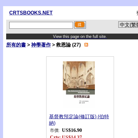
CRTSBOOKS.NET
View this page on the full site.
所有的書
>
神學著作
> 救恩論 (27)
基督教預定論(修訂版) (伯特
納)
US$16.90
市價:
Crts:
US$14.37