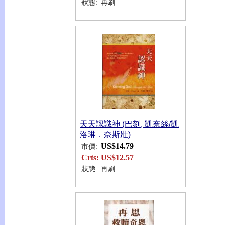
狀態:
再刷
天天認識神 (巴刻, 凱奈絲/凱
洛琳．奈斯壯)
US$14.79
市價:
Crts:
US$12.57
狀態:
再刷