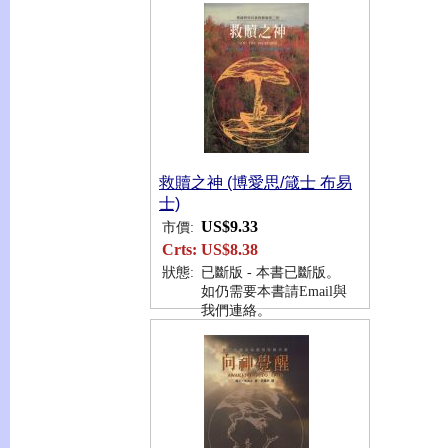
救贖之神 (博愛思/箴士 布易
士)
US$9.33
市價:
Crts:
US$8.38
狀態:
已斷版 - 本書已斷版。
如仍需要本書請Email與
我們連絡。