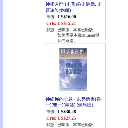
神學入門 (史普羅/史鮑爾, 史
普羅/史鮑爾)
US$16.90
市價:
Crts:
US$15.21
狀態:
已斷版 - 本書已斷版。
如仍需要本書請Email與
我們連絡。
神終極的心意 - 以弗所書(卷
一)(弗一)(精裝) (鍾馬田)
US$30.28
市價:
Crts:
US$27.25
狀態:
已斷版 - 本書已斷版。