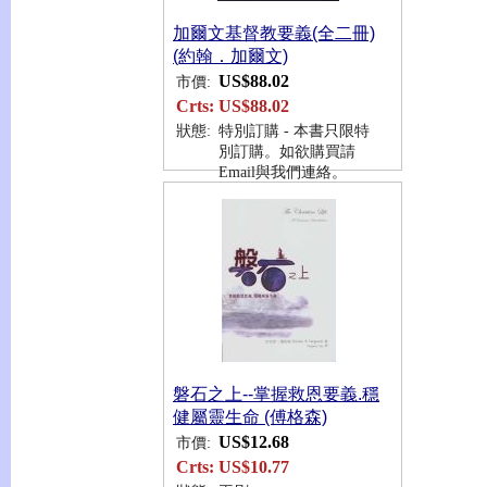
加爾文基督教要義(全二冊)
(約翰．加爾文)
US$88.02
市價:
Crts:
US$88.02
狀態:
特別訂購 - 本書只限特
別訂購。如欲購買請
Email與我們連絡。
磐石之上--掌握救恩要義.穩
健屬靈生命 (傅格森)
US$12.68
市價:
Crts:
US$10.77