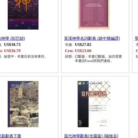
神學 (彭巴頓)
英漢神學名詞辭典 (趙中輝編譯)
US$38.73
US$27.82
:
市價:
s:
US$36.79
Crts:
US$23.66
C
:
缺貨中 - 本書目前沒有庫存。
狀態:
已斷版 - 本書已斷版。如仍需要
本書請Email與我們連絡。
經新辭典下冊
當代神學辭典(光碟版) (楊牧谷)