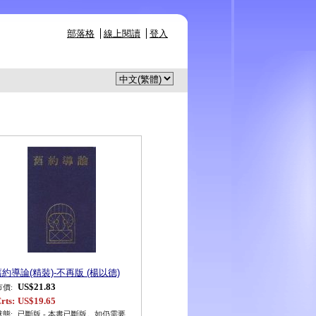
部落格
線上閱讀
登入
約導論(精裝)-不再版 (楊以德)
US$21.83
市價:
rts:
US$19.65
狀態:
已斷版 - 本書已斷版。如仍需要