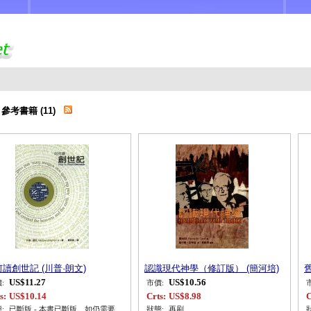
 參考書籍 (11)
讀創世記 (川普·朗文)
認識現代神學（修訂版） (簡河培)
舊
US$11.27
US$10.56
:
市價:
s:
US$10.14
Crts:
US$8.98
C
:
已斷版 - 本書已斷版。如仍需要
狀態:
再刷