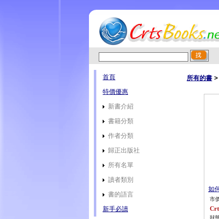
首頁
所有的書
>
特價優惠
新書介紹
書籍分類
作者分類
歸正出版社
所有名單
讀者類別
如何
書的語言
市價
Crt
新手必讀
狀態