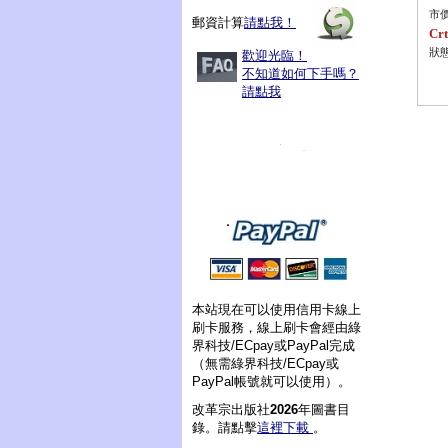
市價
郵資計算
請點我！
Crt
狀態
歡迎光臨！
不知道如何下手嗎？
請點我
本站現在可以使用信用卡線上
刷卡服務，線上刷卡會經由綠
界科技/ECpay或PayPal完成
（無需綠界科技/ECpay或
PayPal帳號就可以使用）。
改革宗出版社
2026
年圖書目
錄。請點擊
這裡下載
。