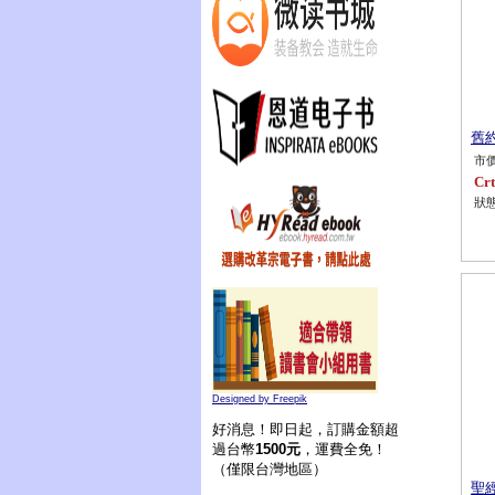
舊約
市價
Crt
狀態
Designed by Freepik
好消息！即日起，訂購金額超
過台幣
1500元
，運費全免！
（僅限台灣地區）
聖