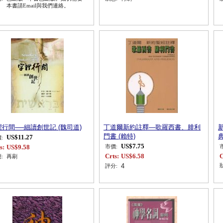
本書請Email與我們連絡。
行間──細讀創世記 (魏司道)
丁道爾新約註釋—歌羅西書、腓利
門書 (賴特)
典
US$11.27
:
US$7.75
s:
US$9.58
市價:
Crts:
US$6.58
C
:
再刷
4
評分: