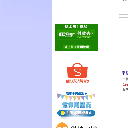
字裡
市價
Crt
狀態