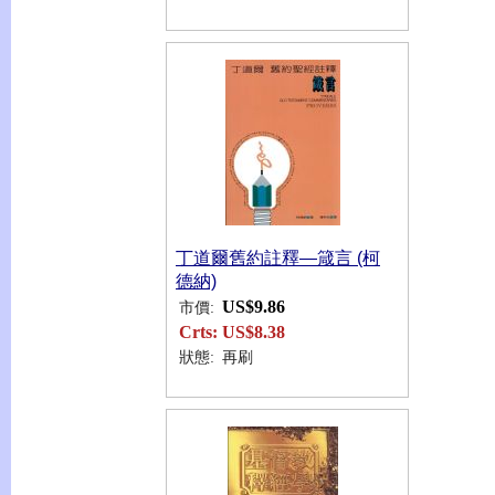
丁道爾舊約註釋—箴言 (柯
德納)
US$9.86
市價:
Crts:
US$8.38
狀態:
再刷