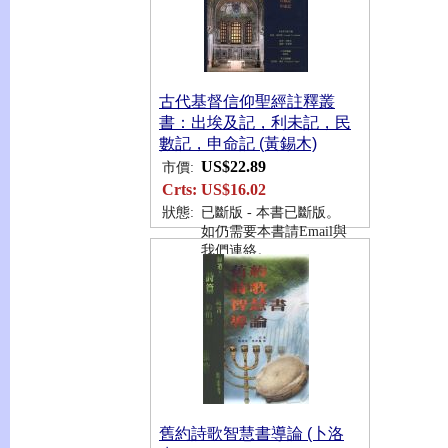
古代基督信仰聖經註釋叢
書：出埃及記，利未記，民
數記，申命記 (黃錫木)
US$22.89
市價:
Crts:
US$16.02
狀態:
已斷版 - 本書已斷版。
如仍需要本書請Email與
我們連絡。
舊約詩歌智慧書導論 (卜洛