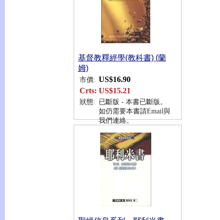
基督教釋經學(教科書) (蘭
姆)
US$16.90
市價:
Crts:
US$15.21
狀態:
已斷版 - 本書已斷版。
如仍需要本書請Email與
我們連絡。