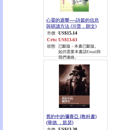
心靈的迴響──詩篇的信息
與研讀方法 (川普．朗文)
US$15.14
市價:
Crts:
US$13.63
狀態:
已斷版 - 本書已斷版。
如仍需要本書請Email與
我們連絡。
舊約中的彌賽亞 (教科書)
(華德 ．凱瑟)
US$13.38
市價: