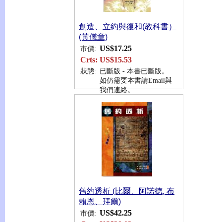
創造、立約與復和(教科書）
(黃儀章)
US$17.25
市價:
Crts:
US$15.53
狀態:
已斷版 - 本書已斷版。
如仍需要本書請Email與
我們連絡。
舊約透析 (比爾、阿諾德, 布
賴恩、拜爾)
US$42.25
市價: