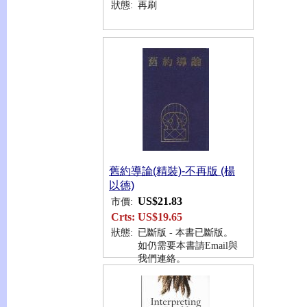
狀態:
再刷
舊約導論(精裝)-不再版 (楊
以德)
US$21.83
市價:
Crts:
US$19.65
狀態:
已斷版 - 本書已斷版。
如仍需要本書請Email與
我們連絡。