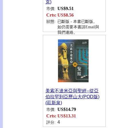
克)
US$9.51
市價:
Crts:
US$8.56
狀態:
已斷版 - 本書已斷版。
如仍需要本書請Email與
我們連絡。
美索不達米亞與聖經--從亞
伯拉罕到亞歷山大(POD版)
(莊新泉)
US$14.79
市價:
Crts:
US$13.31
4
評分: