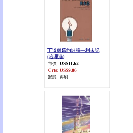
丁道爾舊約註釋—利未記
(哈理遜)
US$11.62
市價:
Crts:
US$9.86
狀態:
再刷