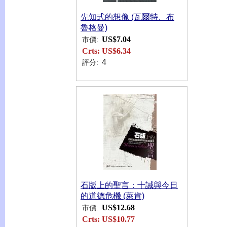
先知式的想像 (瓦爾特、布
魯格曼)
US$7.04
市價:
Crts:
US$6.34
4
評分:
石版上的聖言：十誡與今日
的道德危機 (萊肯)
US$12.68
市價:
Crts:
US$10.77