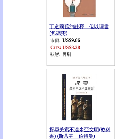
丁道爾舊約註釋—但以理書
(包德雯)
US$9.86
市價:
Crts:
US$8.38
狀態:
再刷
探尋美索不達米亞文明(教科
書) (斯蒂芬．伯特曼)