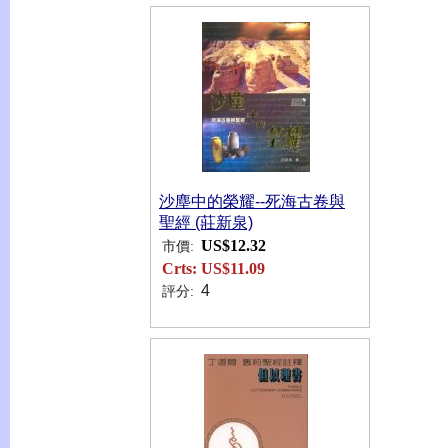
沙塵中的榮耀--死海古卷與
聖經 (莊新泉)
US$12.32
市價:
Crts:
US$11.09
4
評分: