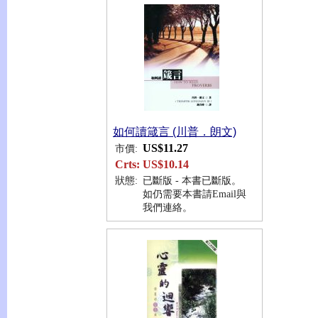
如何讀箴言 (川普．朗文)
US$11.27
市價:
Crts:
US$10.14
狀態:
已斷版 - 本書已斷版。
如仍需要本書請Email與
我們連絡。