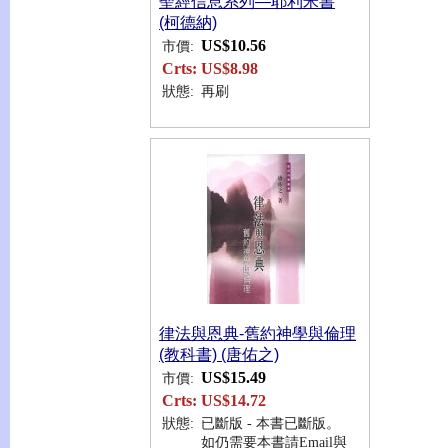
聖經信息系列—耶利米書
(柯德納)
US$10.56
市價:
Crts:
US$8.98
狀態:
再刷
律法與恩典-舊約神學與倫理
(教科書) (唐佑之)
US$15.49
市價:
Crts:
US$14.72
狀態:
已斷版 - 本書已斷版。
如仍需要本書請Email與