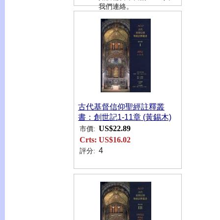
我們連絡。
古代基督信仰聖經註釋叢
書：創世記1-11章 (黃錫木)
US$22.89
市價:
Crts:
US$16.02
4
評分: