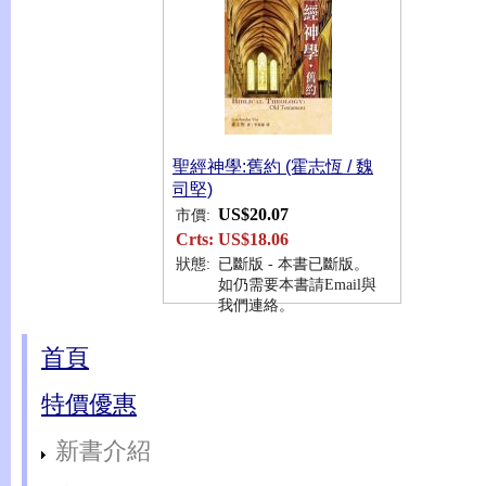
聖經神學:舊約 (霍志恆 / 魏
司堅)
US$20.07
市價:
Crts:
US$18.06
狀態:
已斷版 - 本書已斷版。
如仍需要本書請Email與
我們連絡。
首頁
特價優惠
新書介紹