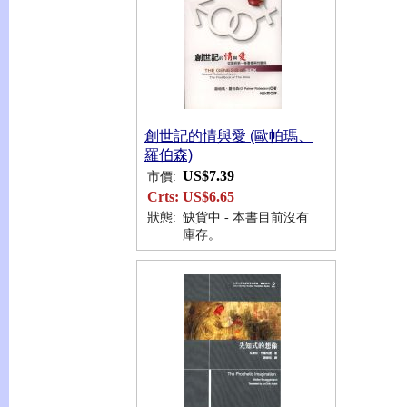
創世記的情與愛 (歐帕瑪、
羅伯森)
US$7.39
市價:
Crts:
US$6.65
狀態:
缺貨中 - 本書目前沒有
庫存。