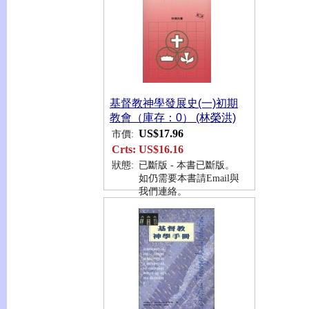
基督教神學發展史(一)初期
教會（庫存：0） (林榮洪)
US$17.96
市價:
Crts:
US$16.16
狀態:
已斷版 - 本書已斷版。
如仍需要本書請Email與
我們連絡。