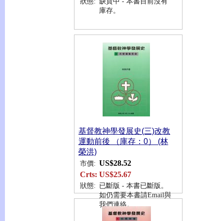
狀態:
缺貨中 - 本書目前沒有
庫存。
基督教神學發展史(三)改教
運動前後 （庫存：0） (林
榮洪)
US$28.52
市價:
Crts:
US$25.67
狀態:
已斷版 - 本書已斷版。
如仍需要本書請Email與
我們連絡。