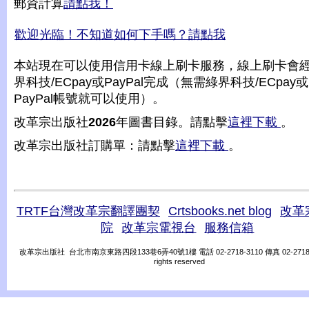
郵資計算
請點我！
歡迎光臨！不知道如何下手嗎？請點我
本站現在可以使用信用卡線上刷卡服務，線上刷卡會
界科技/ECpay或PayPal完成（無需綠界科技/ECpay或
PayPal帳號就可以使用）。
改革宗出版社
2026
年圖書目錄。請點擊
這裡下載
。
改革宗出版社訂購單：請點擊
這裡下載
。
TRTF台灣改革宗翻譯團契
Crtsbooks.net blog
改革
院
改革宗電視台
服務信箱
改革宗出版社 台北市南京東路四段133巷6弄40號1樓 電話 02-2718-3110 傳真 02-2718-31
rights reserved