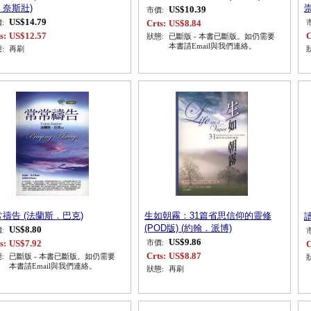
．奈斯壯)
崇
US$10.39
市價:
US$14.79
Crts:
US$8.84
:
s:
US$12.57
C
狀態:
已斷版 - 本書已斷版。如仍需要
本書請Email與我們連絡。
:
再刷
禱告 (法蘭斯．巴克)
生如朝霧：31篇省思信仰的靈修
(POD版) (約翰．派博)
US$8.80
:
US$9.86
s:
US$7.92
市價:
C
Crts:
US$8.87
:
已斷版 - 本書已斷版。如仍需要
本書請Email與我們連絡。
狀態:
再刷