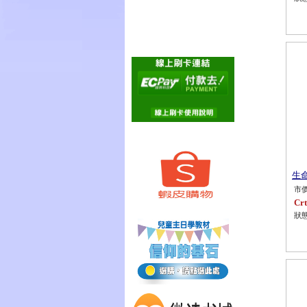
生命
市價
Crt
狀態