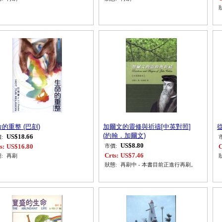
的重整 (巴刻)
加爾文的靈修與祈禱[中英對照]
(約翰．加爾文)
US$18.66
:
US$8.80
s:
US$16.80
C
市價:
Crts:
US$7.46
:
再刷
狀態:
再刷中 - 本書目前正進行再刷。