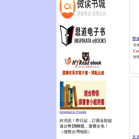
豐盛
市價
Crt
狀態
Designed by Freepik
好消息！即日起，訂購金額超
過台幣
1500元
，運費全免！
（僅限台灣地區）
天天