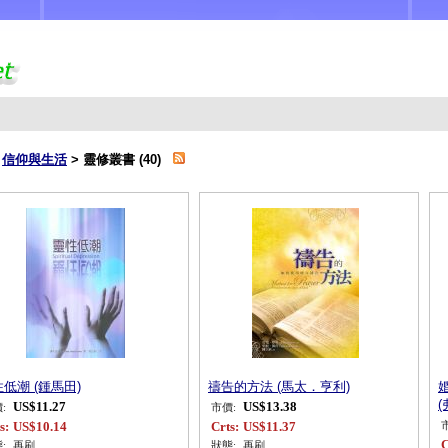
>
信仰與生活
> 靈修叢書 (40)
低潮 (鍾馬田)
禱告的方法 (馬太．亨利)
婚
(
US$11.27
US$13.38
:
市價:
s:
US$10.14
Crts:
US$11.37
C
:
再刷
狀態:
再刷