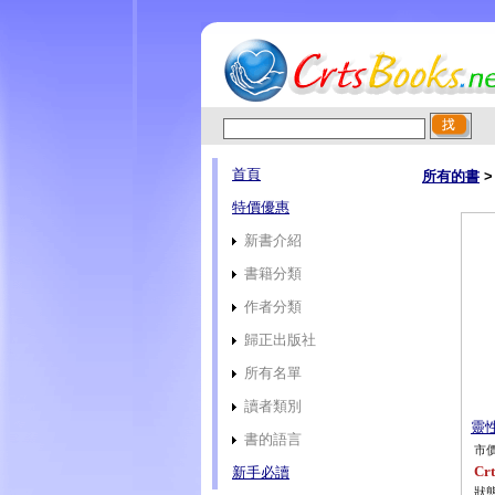
首頁
所有的書
特價優惠
新書介紹
書籍分類
作者分類
歸正出版社
所有名單
讀者類別
靈性
書的語言
市價
Crt
新手必讀
狀態