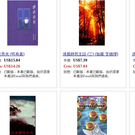
亮光 (司布真)
清晨靜思主話 (三) (加羅.艾德理)
清
US$15.84
US$7.39
:
市價:
s:
US$14.26
Crts:
US$7.04
C
:
已斷版 - 本書已斷版。如仍需要
狀態:
已斷版 - 本書已斷版。如仍需要
本書請Email與我們連絡。
本書請Email與我們連絡。