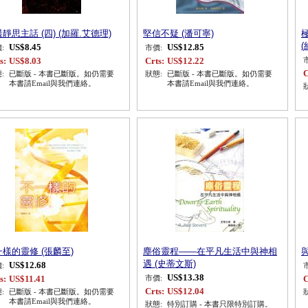
靜思主話 (四) (加羅.艾德理)
堅信不疑 (潘可寧)
(
US$8.45
US$12.85
:
市價:
s:
US$8.03
Crts:
US$12.22
C
:
已斷版 - 本書已斷版。如仍需要
狀態:
已斷版 - 本書已斷版。如仍需要
本書請Email與我們連絡。
本書請Email與我們連絡。
樣的靈修 (張麟至)
塵俗靈程——在平凡生活中與神相
與
遇 (史蒂文斯)
US$12.68
:
US$13.38
s:
US$11.41
C
市價:
Crts:
US$12.04
:
已斷版 - 本書已斷版。如仍需要
本書請Email與我們連絡。
狀態:
特別訂購 - 本書只限特別訂購。