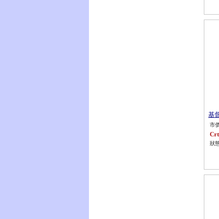
基
市價
Crt
狀態