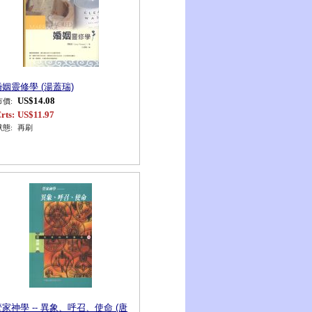
婚姻靈修學 (湯蓋瑞)
US$14.08
市價:
rts:
US$11.97
狀態:
再刷
管家神學 -- 異象、呼召、使命 (唐