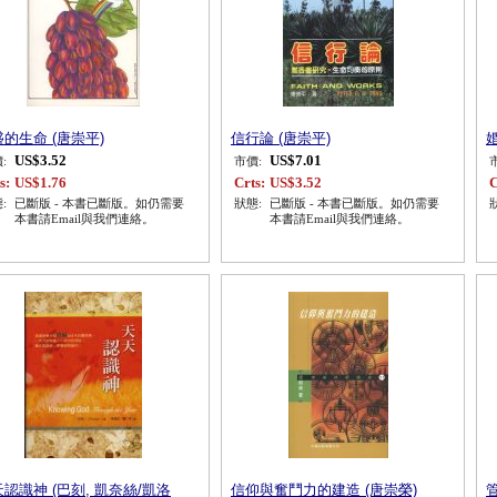
的生命 (唐崇平)
信行論 (唐崇平)
US$3.52
US$7.01
:
市價:
s:
US$1.76
Crts:
US$3.52
C
:
已斷版 - 本書已斷版。如仍需要
狀態:
已斷版 - 本書已斷版。如仍需要
本書請Email與我們連絡。
本書請Email與我們連絡。
認識神 (巴刻, 凱奈絲/凱洛
信仰與奮鬥力的建造 (唐崇榮)