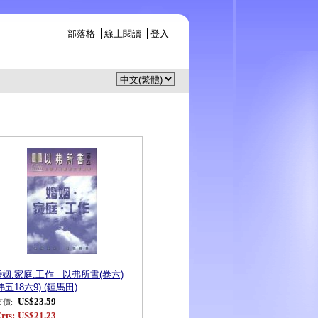
部落格
線上閱讀
登入
姻.家庭.工作 - 以弗所書(卷六)
弗五18六9) (鍾馬田)
US$23.59
市價:
rts:
US$21.23