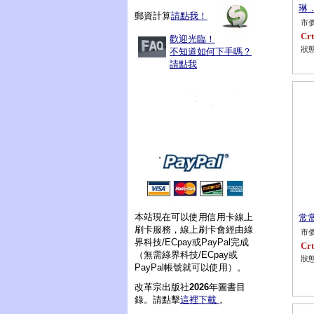
琳
郵資計算
請點我！
市價
Crt
歡迎光臨！
狀態
不知道如何下手嗎？
請點我
本站現在可以使用信用卡線上
常常
刷卡服務，線上刷卡會經由綠
市價
界科技/ECpay或PayPal完成
Crt
（無需綠界科技/ECpay或
狀態
PayPal帳號就可以使用）。
改革宗出版社
2026
年圖書目
錄。請點擊
這裡下載
。