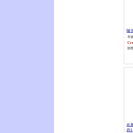
隨主
市價
Crt
狀態
在基
四1