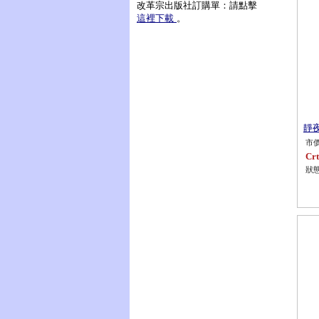
改革宗出版社訂購單：請點擊
這裡下載
。
靜夜
市價
Crt
狀態