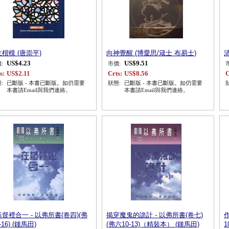
楷模 (唐崇平)
向神覺醒 (博愛思/箴士 布易士)
US$4.23
US$9.51
:
市價:
s:
US$2.11
Crts:
US$8.56
C
:
已斷版 - 本書已斷版。如仍需要
狀態:
已斷版 - 本書已斷版。如仍需要
本書請Email與我們連絡。
本書請Email與我們連絡。
督裡合一 - 以弗所書(卷四)(弗
揭穿魔鬼的詭計 - 以弗所書(卷七)
-16) (鍾馬田)
(弗六10-13)（精裝本） (鍾馬田)
1