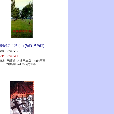
晨靜思主話 (二) (加羅.艾德理)
US$7.39
市價:
rts:
US$7.04
狀態:
已斷版 - 本書已斷版。如仍需要
本書請Email與我們連絡。