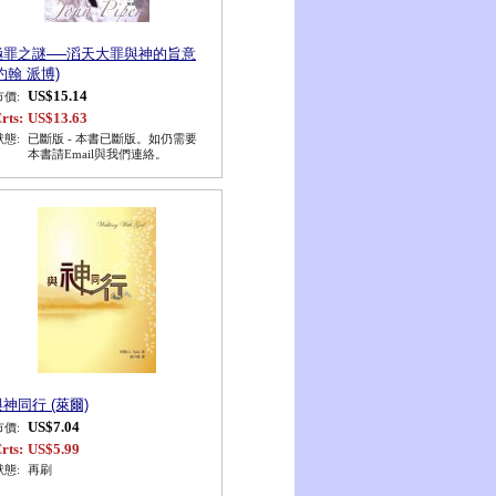
極罪之謎──滔天大罪與神的旨意
約翰 派博)
US$15.14
市價:
rts:
US$13.63
狀態:
已斷版 - 本書已斷版。如仍需要
本書請Email與我們連絡。
神同行 (萊爾)
US$7.04
市價:
rts:
US$5.99
狀態:
再刷