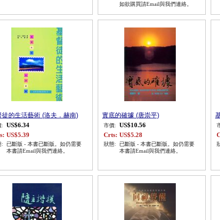
如欲購買請Email與我們連絡。
督徒的生活藝術 (洛夫．赫南)
實底的確據 (唐崇平)
US$6.34
US$10.56
:
市價:
s:
US$5.39
Crts:
US$5.28
C
:
已斷版 - 本書已斷版。如仍需要
狀態:
已斷版 - 本書已斷版。如仍需要
本書請Email與我們連絡。
本書請Email與我們連絡。