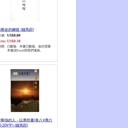
清教徒的腳蹤 (鍾馬田)
US$8.80
市價:
rts:
US$8.38
狀態:
已斷版 - 本書已斷版。如仍需要
本書請Email與我們連絡。
作剛強的人 - 以弗所書(卷八)(弗六
0-20)(平) (鍾馬田)