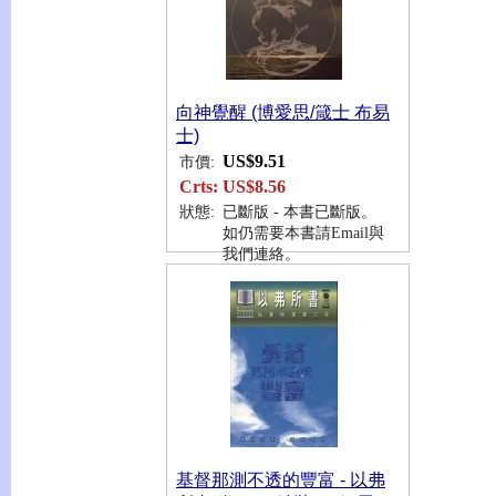
向神覺醒 (博愛思/箴士 布易
士)
US$9.51
市價:
Crts:
US$8.56
狀態:
已斷版 - 本書已斷版。
如仍需要本書請Email與
我們連絡。
基督那測不透的豐富 - 以弗