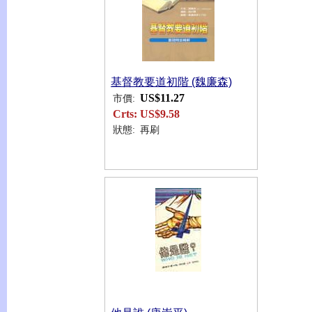
基督教要道初階 (魏廉森)
US$11.27
市價:
Crts:
US$9.58
狀態:
再刷