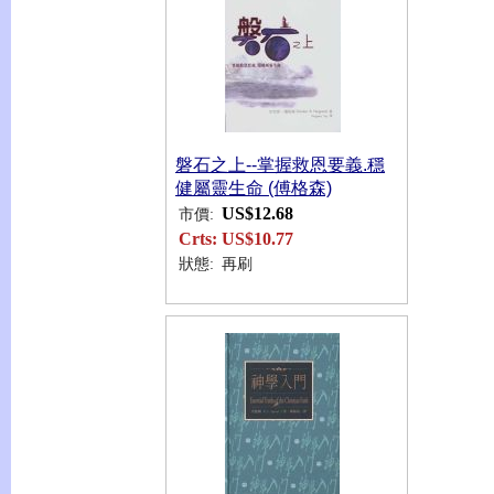
磐石之上--掌握救恩要義.穩
健屬靈生命 (傅格森)
US$12.68
市價:
Crts:
US$10.77
狀態:
再刷