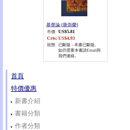
基督論 (唐崇榮)
US$5.81
市價:
Crts:
US$4.93
狀態:
已斷版 - 本書已斷版。
如仍需要本書請Email與
我們連絡。
首頁
特價優惠
新書介紹
書籍分類
作者分類