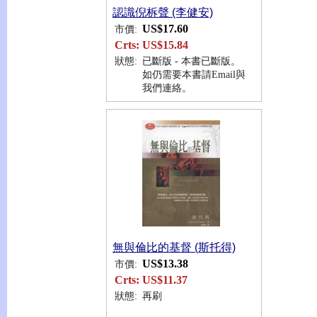
認識倪柝聲 (李健安)
US$17.60
市價:
Crts:
US$15.84
狀態:
已斷版 - 本書已斷版。
如仍需要本書請Email與
我們連絡。
無與倫比的基督 (斯托得)
US$13.38
市價:
Crts:
US$11.37
狀態:
再刷