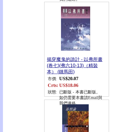
揭穿魔鬼的詭計 - 以弗所書
(卷七)(弗六10-13)（精裝
本） (鍾馬田)
US$20.07
市價:
Crts:
US$18.06
狀態:
已斷版 - 本書已斷版。
如仍需要本書請Email與
我們連絡。