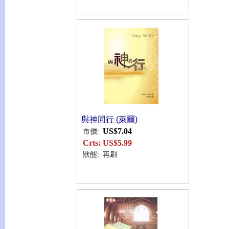
與神同行 (萊爾)
US$7.04
市價:
Crts:
US$5.99
狀態:
再刷