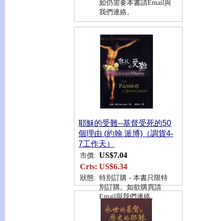
如仍需要本書請Email與
我們連絡。
耶穌的受難--基督受死的50
個理由 (約翰 派博)（調貨4-
7工作天）
US$7.04
市價:
Crts:
US$6.34
狀態:
特別訂購 - 本書只限特
別訂購。如欲購買請
Email與我們連絡。