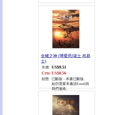
全權之神 (博愛思/箴士 布易
士)
US$9.51
市價:
Crts:
US$8.56
狀態:
已斷版 - 本書已斷版。
如仍需要本書請Email與
我們連絡。