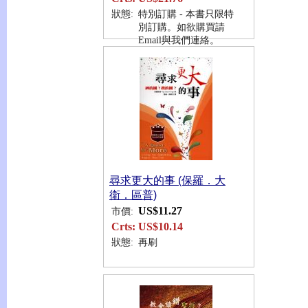
狀態:
特別訂購 - 本書只限特
別訂購。如欲購買請
Email與我們連絡。
尋求更大的事 (保羅．大
衛．區普)
US$11.27
市價:
Crts:
US$10.14
狀態:
再刷