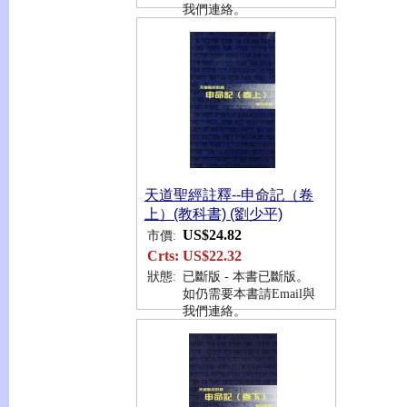
我們連絡。
天道聖經註釋--申命記（卷
上）(教科書) (劉少平)
US$24.82
市價:
Crts:
US$22.32
狀態:
已斷版 - 本書已斷版。
如仍需要本書請Email與
我們連絡。