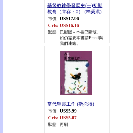
基督教神學發展史(一)初期
教會（庫存：0） (林榮洪)
US$17.96
市價:
Crts:
US$16.16
狀態:
已斷版 - 本書已斷版。
如仍需要本書請Email與
我們連絡。
當代聖靈工作 (斯托得)
US$5.99
市價:
Crts:
US$5.07
狀態:
再刷