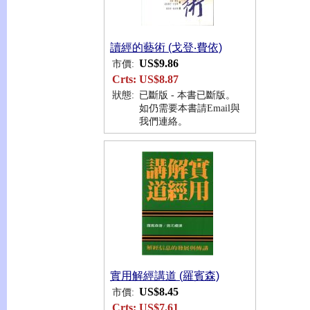
讀經的藝術 (戈登‧費依)
US$9.86
市價:
Crts:
US$8.87
狀態:
已斷版 - 本書已斷版。
如仍需要本書請Email與
我們連絡。
實用解經講道 (羅賓森)
US$8.45
市價:
Crts:
US$7.61