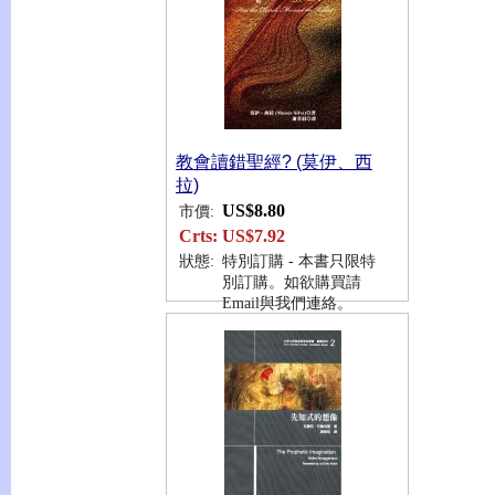
教會讀錯聖經? (莫伊、西
拉)
US$8.80
市價:
Crts:
US$7.92
狀態:
特別訂購 - 本書只限特
別訂購。如欲購買請
Email與我們連絡。