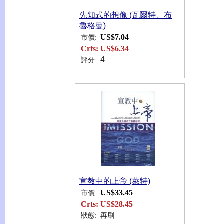
先知式的想像 (瓦爾特、布
魯格曼)
US$7.04
市價:
Crts:
US$6.34
4
評分:
宣教中的上帝 (萊特)
US$33.45
市價:
Crts:
US$28.45
狀態:
再刷