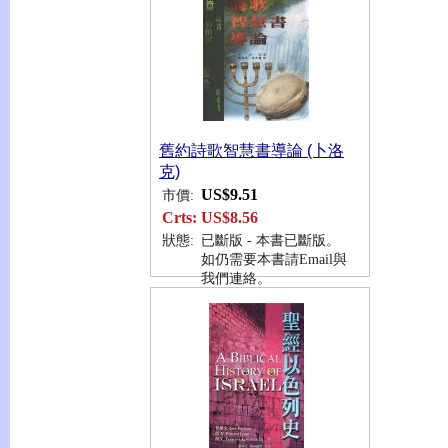
舊約詩歌智慧書導論 (卜洛
克)
US$9.51
市價:
Crts:
US$8.56
狀態:
已斷版 - 本書已斷版。
如仍需要本書請Email與
我們連絡。