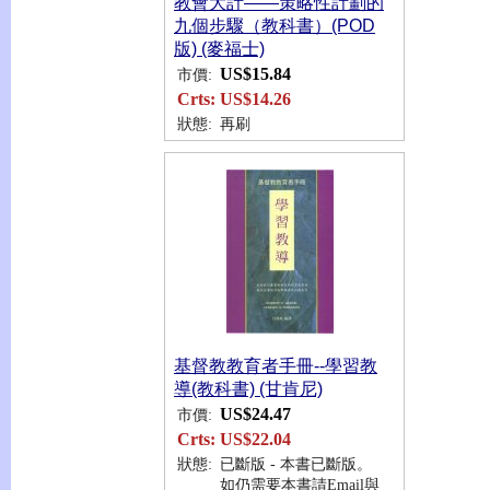
教會大計——策略性計劃的
九個步驟（教科書）(POD
版) (麥福士)
US$15.84
市價:
Crts:
US$14.26
狀態:
再刷
基督教教育者手冊--學習教
導(教科書) (甘肯尼)
US$24.47
市價:
Crts:
US$22.04
狀態:
已斷版 - 本書已斷版。
如仍需要本書請Email與