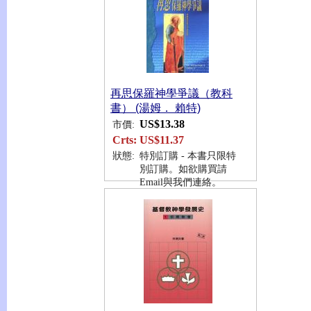
再思保羅神學爭議（教科
書） (湯姆． 賴特)
US$13.38
市價:
Crts:
US$11.37
狀態:
特別訂購 - 本書只限特
別訂購。如欲購買請
Email與我們連絡。