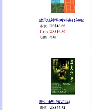
啟示錄神學(教科書) (包衡)
US$18.66
市價:
Crts:
US$16.80
狀態:
再刷
歷史神學 (麥葛福)
US$44.72
市價: