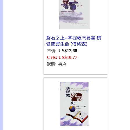
磐石之上--掌握救恩要義.穩
健屬靈生命 (傅格森)
US$12.68
市價:
Crts:
US$10.77
狀態:
再刷