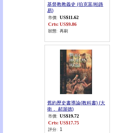
基督教教義史 (伯克富/柏路
易)
US$11.62
市價:
Crts:
US$9.86
狀態:
再刷
舊約歷史書導論(教科書) (大
衛． 郝渥德)
US$19.72
市價:
Crts:
US$17.75
1
評分: