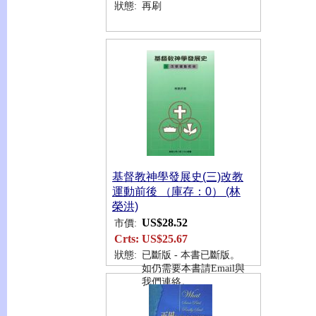
狀態:
再刷
基督教神學發展史(三)改教
運動前後 （庫存：0） (林
榮洪)
US$28.52
市價:
Crts:
US$25.67
狀態:
已斷版 - 本書已斷版。
如仍需要本書請Email與
我們連絡。