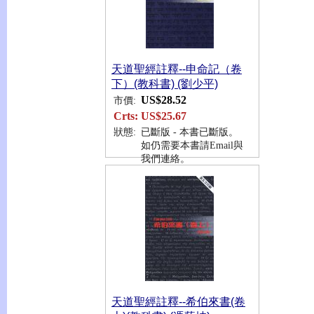
天道聖經註釋--申命記（卷
下）(教科書) (劉少平)
US$28.52
市價:
Crts:
US$25.67
狀態:
已斷版 - 本書已斷版。
如仍需要本書請Email與
我們連絡。
天道聖經註釋--希伯來書(卷