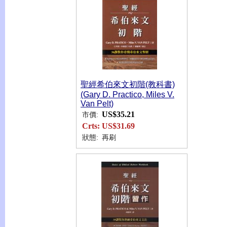
聖經希伯來文初階(教科書)
(Gary D. Practico, Miles V.
Van Pelt)
US$35.21
市價:
Crts:
US$31.69
狀態:
再刷