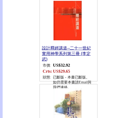
設計釋經講道--二十一世紀
實用神學系列第三冊 (李定
武)
US$32.92
市價:
Crts:
US$29.65
狀態:
已斷版 - 本書已斷版。
如仍需要本書請Email與
我們連絡。