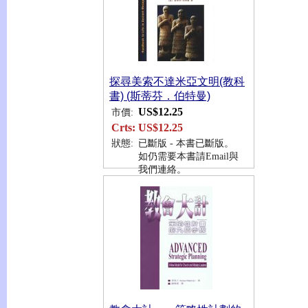
探尋美索不達米亞文明(教科
書) (斯蒂芬．伯特曼)
US$12.25
市價:
Crts:
US$12.25
狀態:
已斷版 - 本書已斷版。
如仍需要本書請Email與
我們連絡。