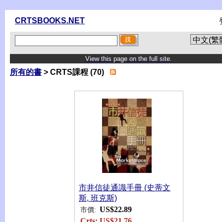
CRTSBOOKS.NET
View this page on the full site.
所有的書
> CRTS課程 (70)
市井信徒通識手冊 (史蒂文
斯, 班克斯)
US$22.89
市價:
Crts:
US$21.76