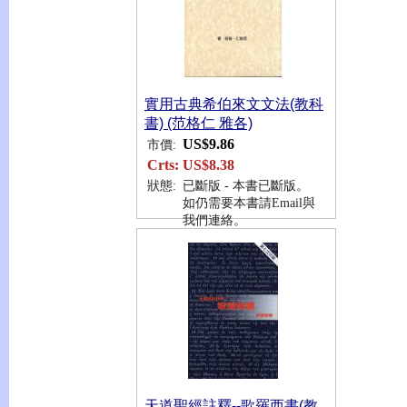
實用古典希伯來文文法(教科
書) (范格仁 雅各)
US$9.86
市價:
Crts:
US$8.38
狀態:
已斷版 - 本書已斷版。
如仍需要本書請Email與
我們連絡。
天道聖經註釋--歌羅西書(教