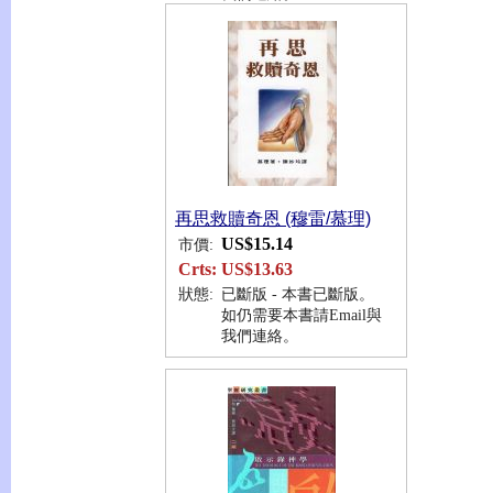
再思救贖奇恩 (穆雷/慕理)
US$15.14
市價:
Crts:
US$13.63
狀態:
已斷版 - 本書已斷版。
如仍需要本書請Email與
我們連絡。