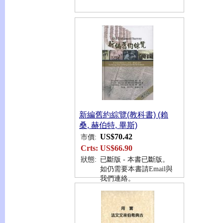
新編舊約綜覽(教科書) (賴
桑, 赫伯特, 畢斯)
US$70.42
市價:
Crts:
US$66.90
狀態:
已斷版 - 本書已斷版。
如仍需要本書請Email與
我們連絡。