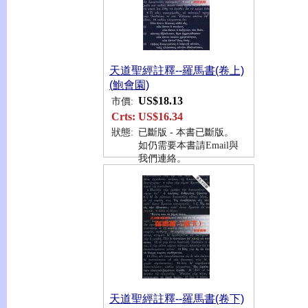
天道聖經註釋--羅馬書(卷上)
(鮑會園)
US$18.13
市價:
Crts:
US$16.34
狀態:
已斷版 - 本書已斷版。
如仍需要本書請Email與
我們連絡。
天道聖經註釋--羅馬書(卷下)