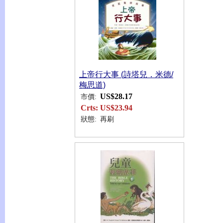
上帝行大事 (詩塔兒．米德/
梅思道)
US$28.17
市價:
Crts:
US$23.94
狀態:
再刷