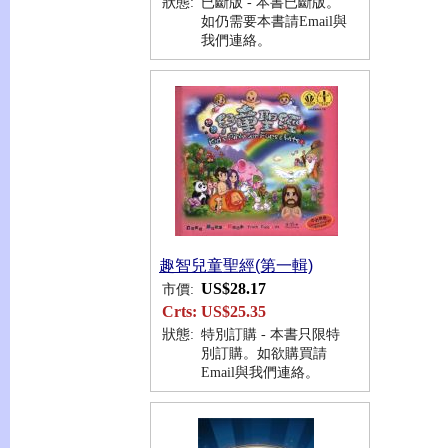
狀態:
已斷版 - 本書已斷版。
如仍需要本書請Email與
我們連絡。
趣智兒童聖經(第一輯)
US$28.17
市價:
Crts:
US$25.35
狀態:
特別訂購 - 本書只限特
別訂購。如欲購買請
Email與我們連絡。