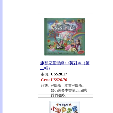
趣智兒童聖經 中英對照（第
二輯）
US$28.17
市價:
Crts:
US$26.76
狀態:
已斷版 - 本書已斷版。
如仍需要本書請Email與
我們連絡。