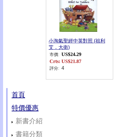
小淘氣聖經中英對照 (祖利
艾．大衛)
US$24.29
市價:
Crts:
US$21.87
4
評分:
首頁
特價優惠
新書介紹
書籍分類