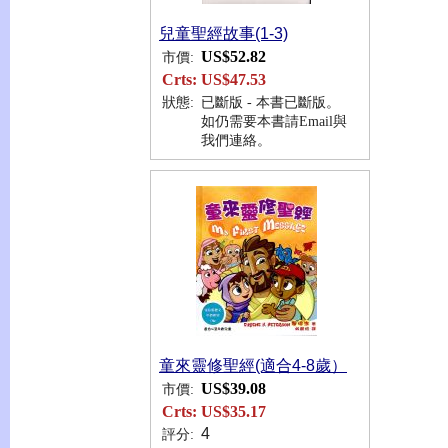
兒童聖經故事(1-3)
US$52.82
市價:
Crts:
US$47.53
狀態:
已斷版 - 本書已斷版。
如仍需要本書請Email與
我們連絡。
童來靈修聖經(適合4-8歲）
US$39.08
市價:
Crts:
US$35.17
4
評分: