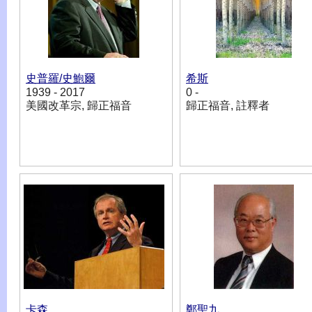
史普羅/史鮑爾
希斯
1939 - 2017
0 -
美國改革宗, 歸正福音
歸正福音, 註釋者
卡森
鄭聖九