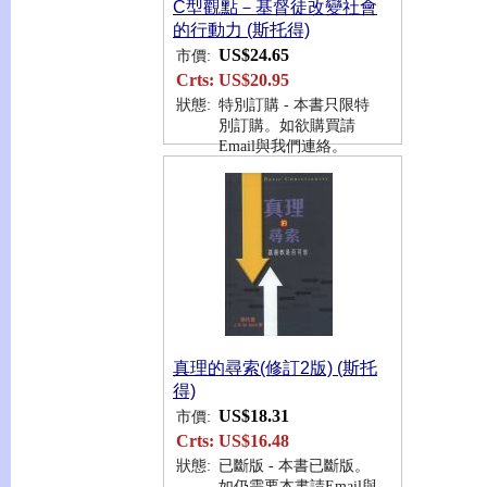
C型觀點－基督徒改變社會
的行動力 (斯托得)
US$24.65
市價:
Crts:
US$20.95
狀態:
特別訂購 - 本書只限特
別訂購。如欲購買請
Email與我們連絡。
真理的尋索(修訂2版) (斯托
得)
US$18.31
市價:
Crts:
US$16.48
狀態:
已斷版 - 本書已斷版。
如仍需要本書請Email與