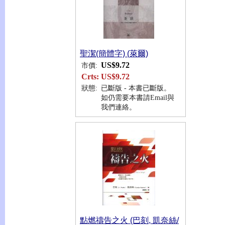
聖潔(簡體字) (萊爾)
US$9.72
市價:
Crts:
US$9.72
狀態:
已斷版 - 本書已斷版。
如仍需要本書請Email與
我們連絡。
點燃禱告之火 (巴刻, 凱奈絲/