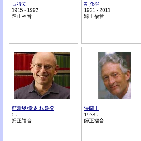
古特立
斯托得
1915 - 1992
1921 - 2011
歸正福音
歸正福音
顧韋恩/韋恩 格魯登
法蘭士
0 -
1938 -
歸正福音
歸正福音