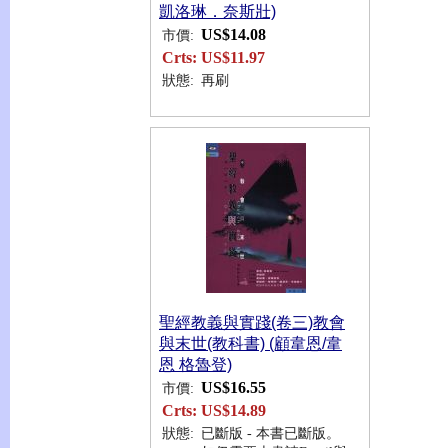
凱洛琳．奈斯壯)
US$14.08
市價:
Crts:
US$11.97
狀態:
再刷
聖經教義與實踐(卷三)教會
與末世(教科書) (顧韋恩/韋
恩 格魯登)
US$16.55
市價:
Crts:
US$14.89
狀態:
已斷版 - 本書已斷版。