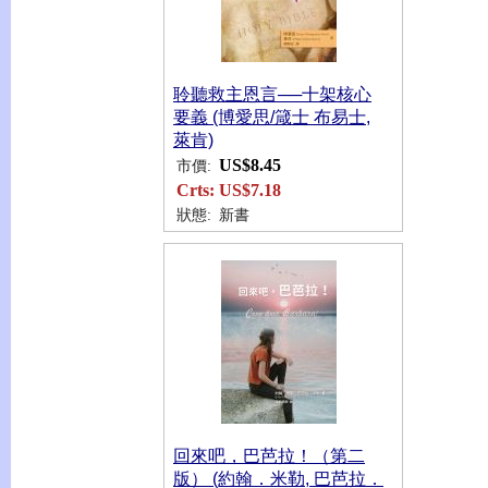
聆聽救主恩言──十架核心
要義 (博愛思/箴士 布易士,
萊肯)
US$8.45
市價:
Crts:
US$7.18
狀態:
新書
回來吧，巴芭拉！（第二
版） (約翰．米勒, 巴芭拉．