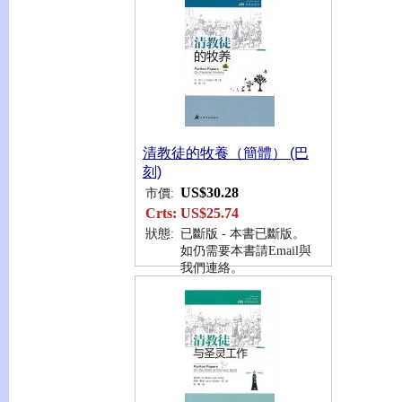
清教徒的牧養（簡體） (巴
刻)
US$30.28
市價:
Crts:
US$25.74
狀態:
已斷版 - 本書已斷版。
如仍需要本書請Email與
我們連絡。