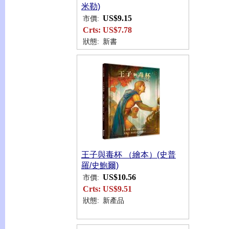
米勒)
US$9.15
市價:
Crts:
US$7.78
狀態:
新書
王子與毒杯 （繪本）(史普
羅/史鮑爾)
US$10.56
市價:
Crts:
US$9.51
狀態:
新產品