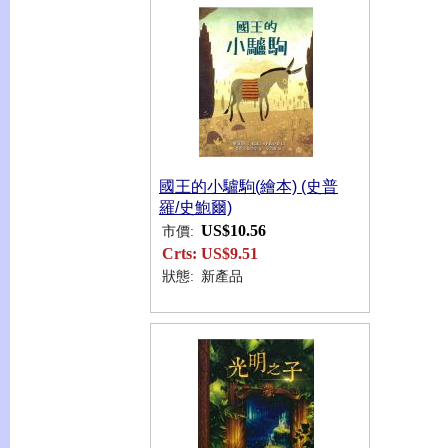
國王的小驢駒(繪本) (史普
羅/史鮑爾)
US$10.56
市價:
Crts:
US$9.51
狀態:
新產品