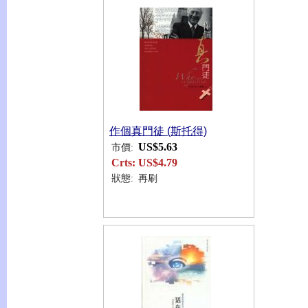
作個真門徒 (斯托得)
US$5.63
市價:
Crts:
US$4.79
狀態:
再刷