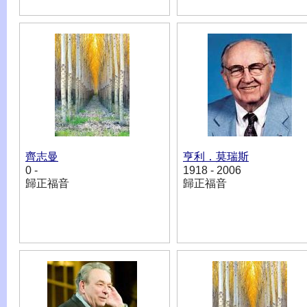
齊志曼
亨利．莫瑞斯
0 -
1918 - 2006
歸正福音
歸正福音