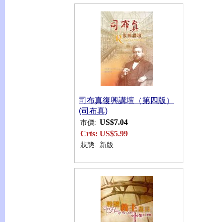
司布真復興講壇（第四版）
(司布真)
US$7.04
市價:
Crts:
US$5.99
狀態:
新版