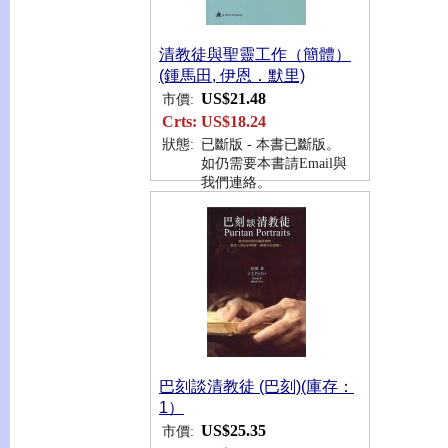
清教徒與聖靈工作（簡體）
(鍾馬田, 伊恩．默里)
US$21.48
市價:
Crts:
US$18.24
狀態:
已斷版 - 本書已斷版。
如仍需要本書請Email與
我們連絡。
巴刻談清教徒 (巴刻)(庫存：
1）
US$25.35
市價: