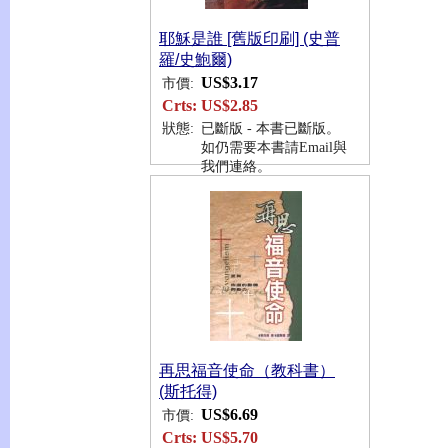
耶穌是誰 [舊版印刷] (史普
羅/史鮑爾)
US$3.17
市價:
Crts:
US$2.85
狀態:
已斷版 - 本書已斷版。
如仍需要本書請Email與
我們連絡。
再思福音使命（教科書）
(斯托得)
US$6.69
市價:
Crts:
US$5.70