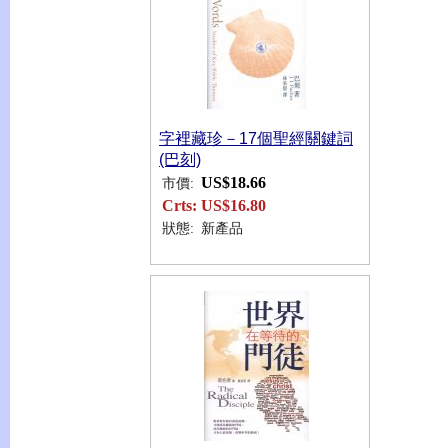
字裡藏珍－17個聖經關鍵詞
(巴刻)
US$18.66
市價:
Crts:
US$16.80
狀態:
新產品