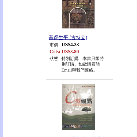
基督生平 (古特立)
US$4.23
市價:
Crts:
US$3.80
狀態:
特別訂購 - 本書只限特
別訂購。如欲購買請
Email與我們連絡。