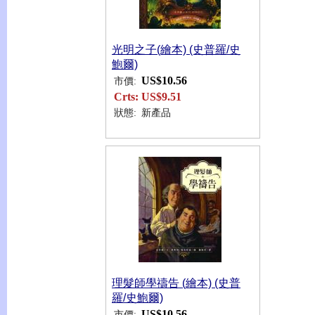
光明之子(繪本) (史普羅/史
鮑爾)
US$10.56
市價:
Crts:
US$9.51
狀態:
新產品
理髮師學禱告 (繪本) (史普
羅/史鮑爾)
US$10.56
市價: