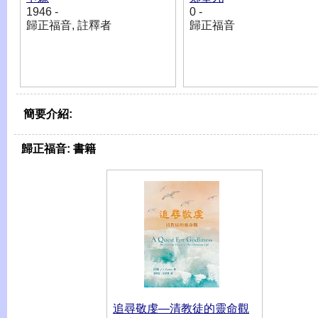
1946 -
0 -
歸正福音, 註釋者
歸正福音
簡要介紹:
歸正福音:
書籍
追尋敬虔―清教徒的靈命觀