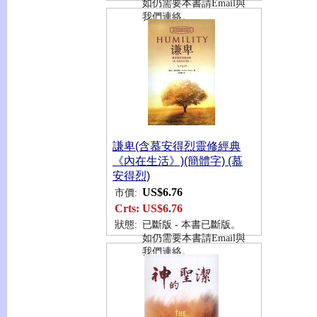
如仍需要本書請Email與
我們連絡。
謙卑(含慕安得烈靈修經典
《內在生活》)(簡體字) (慕
安得烈)
US$6.76
市價:
Crts:
US$6.76
狀態:
已斷版 - 本書已斷版。
如仍需要本書請Email與
我們連絡。