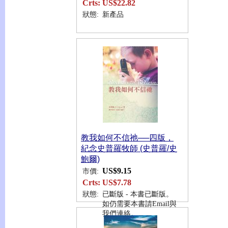
Crts:
US$22.82
狀態:
新產品
教我如何不信祂──四版，
紀念史普羅牧師 (史普羅/史
鮑爾)
US$9.15
市價:
Crts:
US$7.78
狀態:
已斷版 - 本書已斷版。
如仍需要本書請Email與
我們連絡。