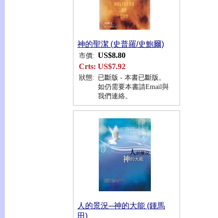
神的聖潔 (史普羅/史鮑爾)
US$8.80
市價:
Crts:
US$7.92
狀態:
已斷版 - 本書已斷版。
如仍需要本書請Email與
我們連絡。
人的景況─神的大能 (鍾馬
田)