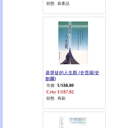
狀態:
新產品
基督徒的人生觀 (史普羅/史
鮑爾)
US$8.80
市價:
Crts:
US$7.92
狀態:
再刷