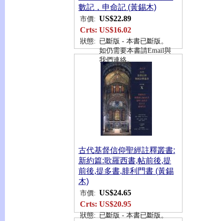
數記，申命記 (黃錫木)
US$22.89
市價:
Crts:
US$16.02
狀態:
已斷版 - 本書已斷版。
如仍需要本書請Email與
我們連絡。
古代基督信仰聖經註釋叢書:
新約篇:歌羅西書,帖前後,提
前後,提多書,腓利門書 (黃錫
木)
US$24.65
市價:
Crts:
US$20.95
狀態:
已斷版 - 本書已斷版。