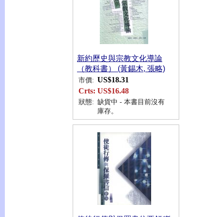
新約歷史與宗教文化導論
（教科書） (黃錫木, 張略)
US$18.31
市價:
Crts:
US$16.48
狀態:
缺貨中 - 本書目前沒有
庫存。