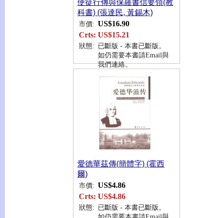
使徒行傳與保羅書信要領(教
科書) (張達民, 黃錫木)
US$16.90
市價:
Crts:
US$15.21
狀態:
已斷版 - 本書已斷版。
如仍需要本書請Email與
我們連絡。
愛德華茲傳(簡體字) (霍西
爾)
US$4.86
市價:
Crts:
US$4.86
狀態:
已斷版 - 本書已斷版。
如仍需要本書請Email與