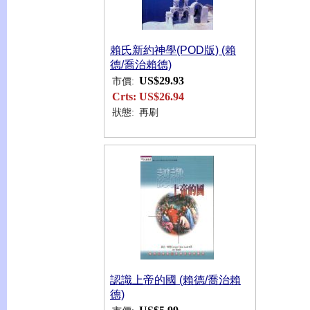
賴氏新約神學(POD版) (賴
德/喬治賴德)
US$29.93
市價:
Crts:
US$26.94
狀態:
再刷
認識上帝的國 (賴德/喬治賴
德)