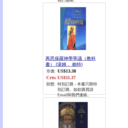
我們連絡。
再思保羅神學爭議（教科
書） (湯姆． 賴特)
US$13.38
市價:
Crts:
US$11.37
狀態:
特別訂購 - 本書只限特
別訂購。如欲購買請
Email與我們連絡。