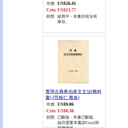
US$26.41
市價:
Crts:
US$23.77
狀態:
缺貨中 - 本書目前沒有
庫存。
實用古典希伯來文文法(教科
書) (范格仁 雅各)
US$9.86
市價:
Crts:
US$8.38
狀態:
已斷版 - 本書已斷版。
如仍需要本書請Email與