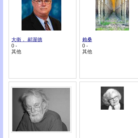
大衛． 郝渥德
賴桑
0 -
0 -
其他
其他