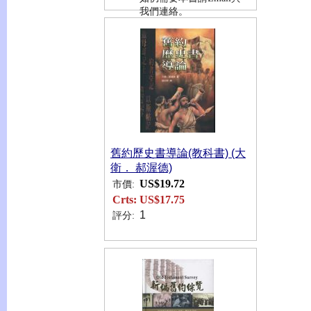
我們連絡。
舊約歷史書導論(教科書) (大
衛． 郝渥德)
US$19.72
市價:
Crts:
US$17.75
1
評分: