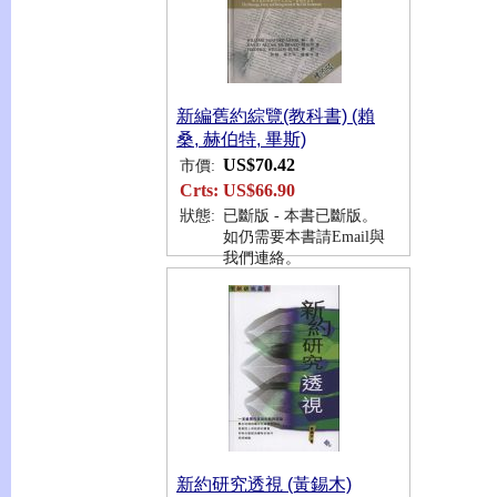
新編舊約綜覽(教科書) (賴
桑, 赫伯特, 畢斯)
US$70.42
市價:
Crts:
US$66.90
狀態:
已斷版 - 本書已斷版。
如仍需要本書請Email與
我們連絡。
新約研究透視 (黃錫木)