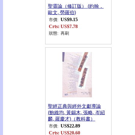
聖靈論（修訂版） (約翰．
歐文, 勞羅伯)
US$9.15
市價:
Crts:
US$7.78
狀態:
再刷
聖經正典與經外文獻導論
(鮑維均, 黃錫木, 張略, 岑紹
麟, 羅慶才)（教科書）
US$22.89
市價:
Crts:
US$20.60