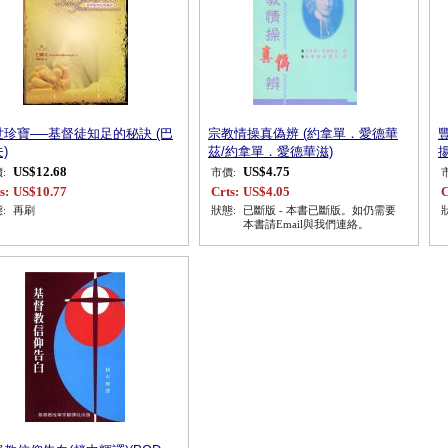
世珍寶──基督徒知足的秘訣 (巴
宗教情操真偽辨 (約拿單．愛德華
)
茲/約拿單．愛德華滋)
揚
US$12.68
US$4.75
:
市價:
s:
US$10.77
Crts:
US$4.05
C
:
再刷
狀態:
已斷版 - 本書已斷版。如仍需要
本書請Email與我們連絡。