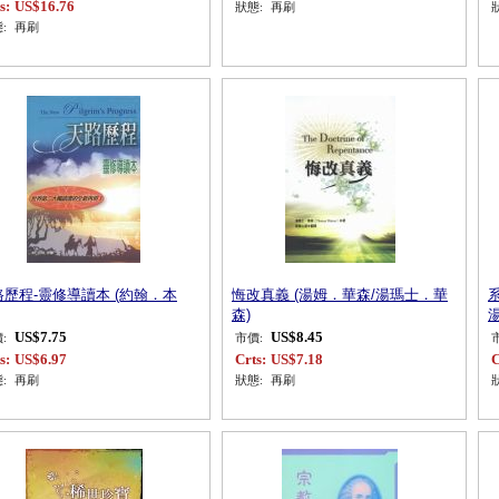
s:
US$16.76
狀態:
再刷
:
再刷
路歷程-靈修導讀本 (約翰．本
悔改真義 (湯姆．華森/湯瑪士．華
森)
US$7.75
US$8.45
:
市價:
s:
US$6.97
Crts:
US$7.18
C
:
再刷
狀態:
再刷