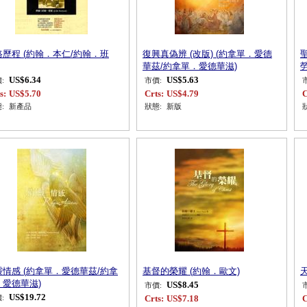
路歷程 (約翰．本仁/約翰．班
復興真偽辨 (改版) (約拿單．愛德
華茲/約拿單．愛德華滋)
US$6.34
US$5.63
:
市價:
s:
US$5.70
Crts:
US$4.79
C
:
新產品
狀態:
新版
靈情感 (約拿單．愛德華茲/約拿
基督的榮耀 (約翰．歐文)
．愛德華滋)
US$8.45
市價:
US$19.72
Crts:
US$7.18
C
: