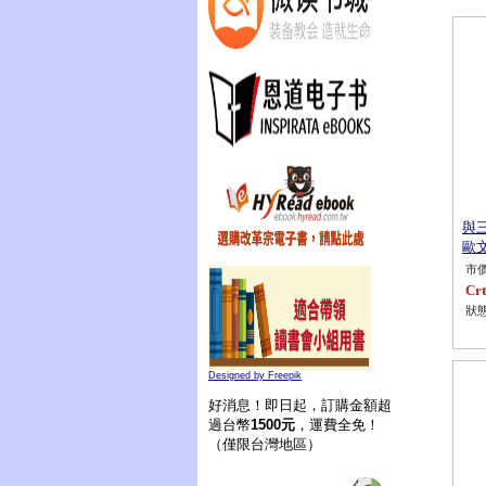
與
歐文
市價
Crt
狀態
Designed by Freepik
好消息！即日起，訂購金額超
過台幣
1500元
，運費全免！
（僅限台灣地區）