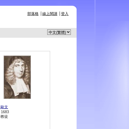
部落格
線上閱讀
登入
．歐文
- 1683
清教徒