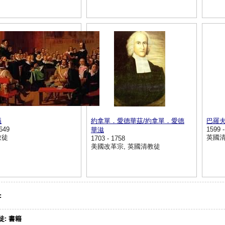
議
約拿單．愛德華茲/約拿單．愛德
巴羅
1649
1599 
華滋
教徒
英國
1703 - 1758
美國改革宗, 英國清教徒
:
徒:
書籍