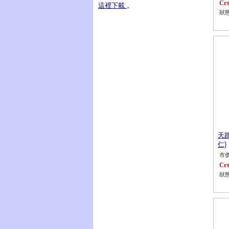
Crt
這裡下載
。
狀態
天
仁)
市價
Crt
狀態