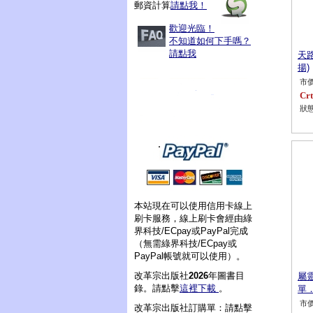
郵資計算
請點我！
歡迎光臨！
不知道如何下手嗎？
請點我
天
揚)
市價
Crt
狀態
本站現在可以使用信用卡線上
刷卡服務，線上刷卡會經由綠
界科技/ECpay或PayPal完成
（無需綠界科技/ECpay或
PayPal帳號就可以使用）。
改革宗出版社
2026
年圖書目
屬
錄。請點擊
這裡下載
。
單
市價
改革宗出版社訂購單：請點擊