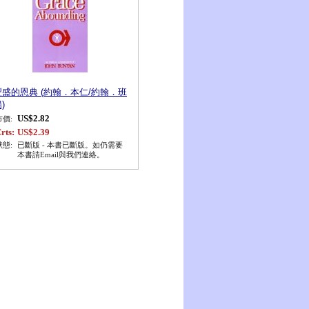
豐盛的恩典 (約翰．本仁/約翰．班
)
US$2.82
市價:
rts:
US$2.39
狀態:
已斷版 - 本書已斷版。如仍需要
本書請Email與我們連絡。