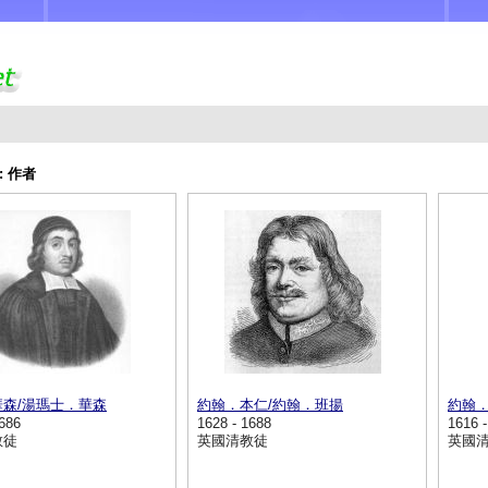
:
作者
森/湯瑪士．華森
約翰．本仁/約翰．班揚
約翰
1686
1628 - 1688
1616 
教徒
英國清教徒
英國