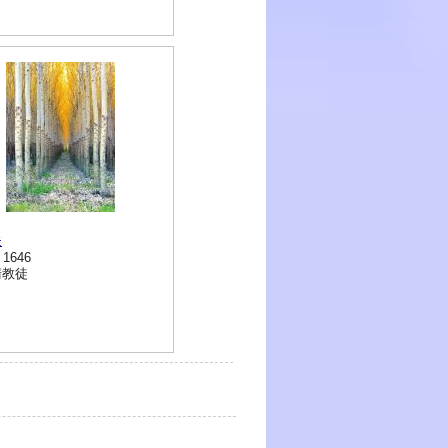
夫
- 1646
清教徒