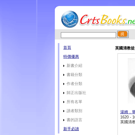
首頁
英國清教徒
特價優惠
新書介紹
書籍分類
作者分類
歸正出版社
所有名單
讀者類別
湯姆．華
1620 - 
書的語言
英國清
新手必讀