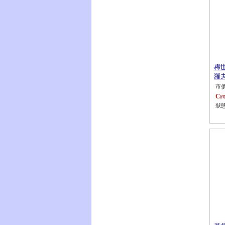
稀
羅夫
市價
Crt
狀態