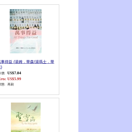
萬事得益 (湯姆．華森/湯瑪士．華
)
US$7.04
市價:
rts:
US$5.99
狀態:
再刷