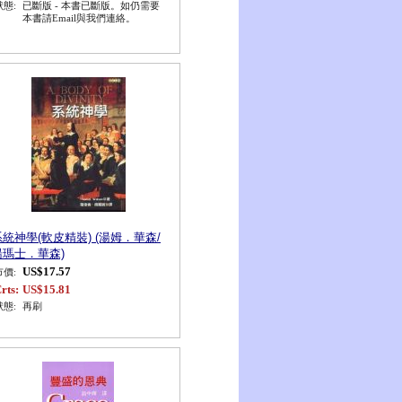
狀態:
已斷版 - 本書已斷版。如仍需要
本書請Email與我們連絡。
系統神學(軟皮精裝) (湯姆．華森/
湯瑪士．華森)
US$17.57
市價:
rts:
US$15.81
狀態:
再刷