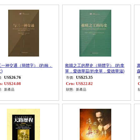
三一神交通（簡體字） (約翰．
救贖之工的歷史（簡體字） (約拿
)
單．愛德華茲/約拿單．愛德華滋)
森
US$26.76
US$25.35
:
市價:
s:
US$24.08
Crts:
US$22.82
C
:
新產品
狀態:
新產品