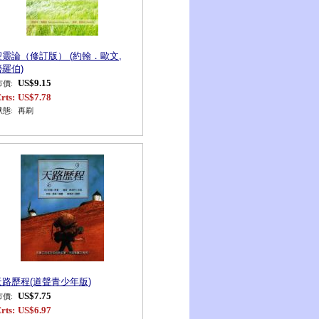
聖靈論（修訂版） (約翰．歐文,
勞羅伯)
US$9.15
市價:
rts:
US$7.78
狀態:
再刷
天路歷程(道聲青少年版)
US$7.75
市價:
rts:
US$6.97