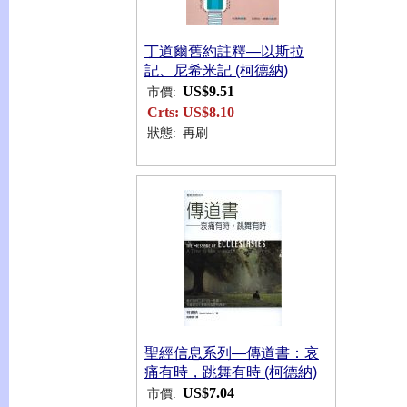
丁道爾舊約註釋—以斯拉
記、尼希米記 (柯德納)
US$9.51
市價:
Crts:
US$8.10
狀態:
再刷
聖經信息系列—傳道書：哀
痛有時，跳舞有時 (柯德納)
US$7.04
市價: