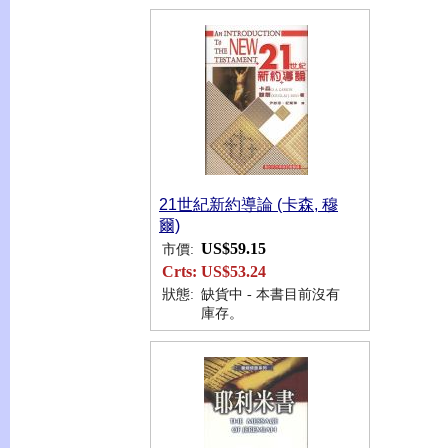
21世紀新約導論 (卡森, 穆
爾)
US$59.15
市價:
Crts:
US$53.24
狀態:
缺貨中 - 本書目前沒有
庫存。