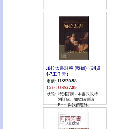
加拉太書註釋 (穆爾)（調貨
4-7工作天）
US$30.98
市價:
Crts:
US$27.89
狀態:
特別訂購 - 本書只限特
別訂購。如欲購買請
Email與我們連絡。