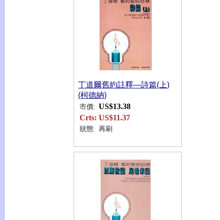
丁道爾舊約註釋—詩篇(上)
(柯德納)
US$13.38
市價:
Crts:
US$11.37
狀態:
再刷