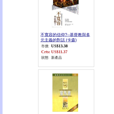
不寬容的信仰?--基督教與多
元主義的對話 (卡森)
US$13.38
市價:
Crts:
US$11.37
狀態:
新產品