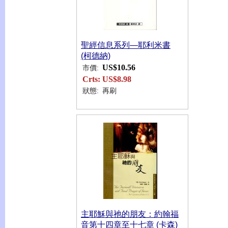
聖經信息系列—耶利米書
(柯德納)
US$10.56
市價:
Crts:
US$8.98
狀態:
再刷
主耶穌與祂的朋友：約翰福
音第十四章至十七章 (卡森)