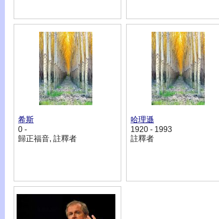
希斯
哈理遜
0 -
1920 - 1993
歸正福音, 註釋者
註釋者