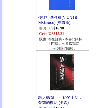
使徒行傳註釋(NICNT)(
F.F.Bruce) (布魯斯)
US$16.90
市價:
Crts:
US$15.21
狀態:
特別訂購 - 本書只限特
別訂購。如欲購買請
Email與我們連絡。
駭人聽聞──可恥的十架，
榮耀的復活 (卡森)