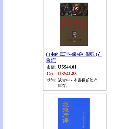
自由的真理--保羅神學觀 (布
魯斯)
US$44.01
市價:
Crts:
US$41.83
狀態:
缺貨中 - 本書目前沒有
庫存。