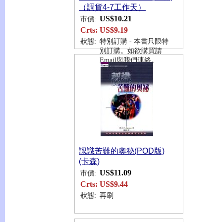
（調貨4-7工作天）
US$10.21
市價:
Crts:
US$9.19
狀態:
特別訂購 - 本書只限特
別訂購。如欲購買請
Email與我們連絡。
認識苦難的奧秘(POD版)
(卡森)
US$11.09
市價:
Crts:
US$9.44
狀態:
再刷