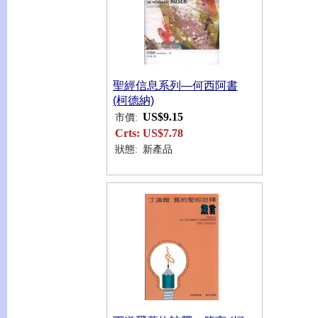
聖經信息系列—何西阿書
(柯德納)
US$9.15
市價:
Crts:
US$7.78
狀態:
新產品