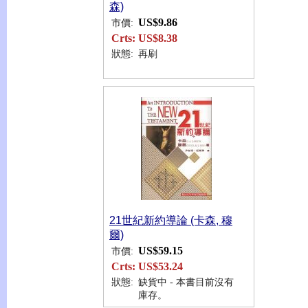
森)
US$9.86
市價:
Crts:
US$8.38
狀態:
再刷
21世紀新約導論 (卡森, 穆
爾)
US$59.15
市價:
Crts:
US$53.24
狀態:
缺貨中 - 本書目前沒有
庫存。