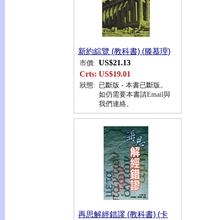
新約綜覽 (教科書) (滕慕理)
US$21.13
市價:
Crts:
US$19.01
狀態:
已斷版 - 本書已斷版。
如仍需要本書請Email與
我們連絡。
再思解經錯謬 (教科書) (卡