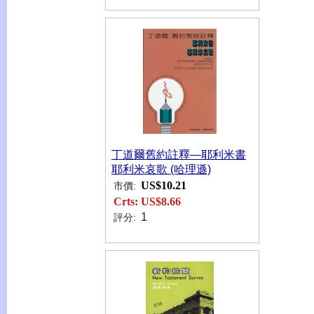
丁道爾舊約註釋—耶利米書
耶利米哀歌 (哈理遜)
US$10.21
市價:
Crts:
US$8.66
1
評分: