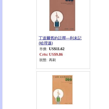
丁道爾舊約註釋—利未記
(哈理遜)
US$11.62
市價:
Crts:
US$9.86
狀態:
再刷