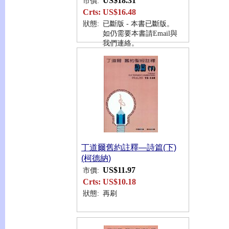
US$18.31
市價:
Crts:
US$16.48
狀態:
已斷版 - 本書已斷版。
如仍需要本書請Email與
我們連絡。
丁道爾舊約註釋—詩篇(下)
(柯德納)
US$11.97
市價:
Crts:
US$10.18
狀態:
再刷