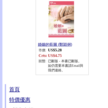
婚姻的藍圖 (鄭穎俐)
US$5.28
市價:
Crts:
US$4.75
狀態:
已斷版 - 本書已斷版。
如仍需要本書請Email與
我們連絡。
首頁
特價優惠