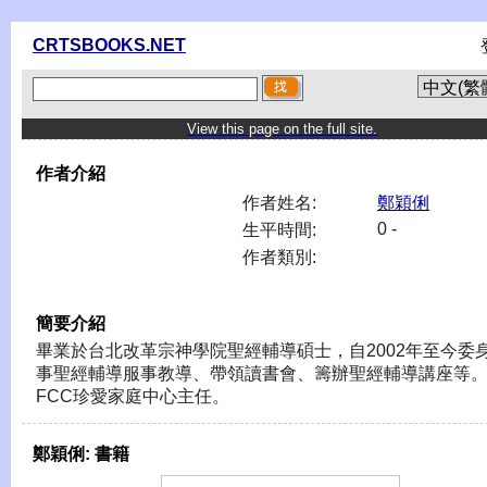
CRTSBOOKS.NET
View this page on the full site.
作者介紹
作者姓名:
鄭穎俐
0 -
生平時間:
作者類別:
簡要介紹
畢業於台北改革宗神學院聖經輔導碩士，自2002年至今委
事聖經輔導服事教導、帶領讀書會、籌辦聖經輔導講座等。
FCC珍愛家庭中心主任。
鄭穎俐:
書籍