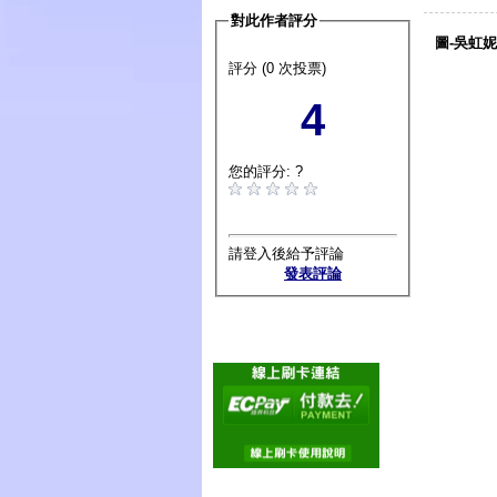
對此作者評分
圖-吳虹妮
評分 (0 次投票)
4
您的評分: ?
請登入後給予評論
發表評論