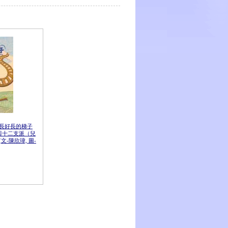
好長好長的梯子
各與十二支派（兒
-陳欣瑋, 圖-