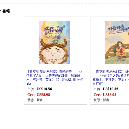
:
書籍
【青草地 聖約系列⑥】奇怪的夢—— 亞
【青草地 聖約系列⑤】
伯拉罕之約：上帝美好的計畫（兒童繪
—— 亞伯拉罕之約: 雅
本、有注音、英文） (文-湯冠威, 圖-吳虹
童繪本、有注音、英文） (文
妮)
吳虹妮)
US$10.56
US$10.56
市價:
市價:
Crts:
US$8.98
Crts:
US$8.98
狀態:
新書
狀態:
新書