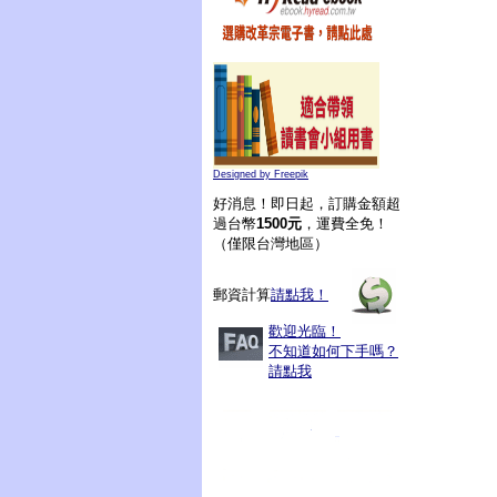
Designed by Freepik
好消息！即日起，訂購金額超
過台幣
1500元
，運費全免！
（僅限台灣地區）
郵資計算
請點我！
歡迎光臨！
不知道如何下手嗎？
請點我