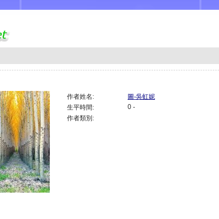
作者姓名:
圖-吳虹妮
0 -
生平時間:
作者類別: