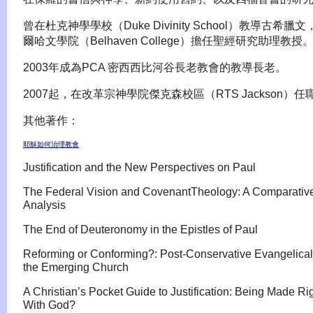
曾在杜克神學學校（Duke Divinity School）教導古希臘
爾哈文學院（Belhaven College）擔任聖經研究助理教授
2003年成為PCA 密西西比河谷長老教會的教導長老。
2007起，在改革宗神學院傑克森校區（RTS Jackson）任
其他著作：
耶穌如何治理教會
Justification and the New Perspectives on Paul
The Federal Vision and CovenantTheology: A Comparativ
Analysis
The End of Deuteronomy in the Epistles of Paul
Reforming or Conforming?: Post-Conservative Evangelica
the Emerging Church
A Christian’s Pocket Guide to Justification: Being Made Ri
With God?