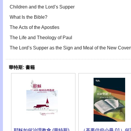
Children and the Lord’s Supper
What Is the Bible?
The Acts of the Apostles
The Life and Theology of Paul
The Lord’s Supper as the Sign and Meal of the New Cove
華特斯:
書籍
耶穌如何治理教會 (華特斯)
（基要信仰小冊 01）何