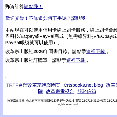
郵資計算
請點我！
歡迎光臨！不知道如何下手嗎？請點我
本站現在可以使用信用卡線上刷卡服務，線上刷卡會
界科技/ECpay或PayPal完成（無需綠界科技/ECpay或
PayPal帳號就可以使用）。
改革宗出版社
2026
年圖書目錄。請點擊
這裡下載
。
改革宗出版社訂購單：請點擊
這裡下載
。
TRTF台灣改革宗翻譯團契
Crtsbooks.net blog
改革
院
改革宗電視台
服務信箱
改革宗出版社 台北市南京東路四段133巷6弄40號1樓 電話 02-2718-3110 傳真 02-2718-31
rights reserved