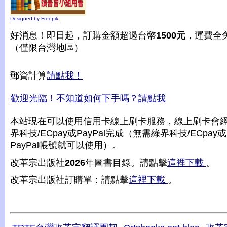
Designed by Freepik
好消息！即日起，訂購金額超過台幣
1500元
，運費全
（僅限台灣地區）
郵資計算
請點我！
歡迎光臨！不知道如何下手嗎？請點我
本站現在可以使用信用卡線上刷卡服務，線上刷卡會
界科技/ECpay或PayPal完成（無需綠界科技/ECpay或
PayPal帳號就可以使用）。
改革宗出版社
2026
年圖書目錄。請點擊
這裡下載
。
改革宗出版社訂購單：請點擊
這裡下載
。