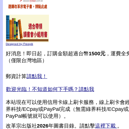
Designed by Freepik
好消息！即日起，訂購金額超過台幣
1500元
，運費全
（僅限台灣地區）
郵資計算
請點我！
歡迎光臨！不知道如何下手嗎？請點我
本站現在可以使用信用卡線上刷卡服務，線上刷卡會
界科技/ECpay或PayPal完成（無需綠界科技/ECpay或
PayPal帳號就可以使用）。
改革宗出版社
2026
年圖書目錄。請點擊
這裡下載
。