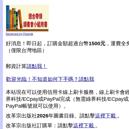
Designed by Freepik
好消息！即日起，訂購金額超過台幣
1500元
，運費全
（僅限台灣地區）
郵資計算
請點我！
歡迎光臨！不知道如何下手嗎？請點我
本站現在可以使用信用卡線上刷卡服務，線上刷卡會
界科技/ECpay或PayPal完成（無需綠界科技/ECpay或
PayPal帳號就可以使用）。
改革宗出版社
2026
年圖書目錄。請點擊
這裡下載
。
改革宗出版社訂購單：請點擊
這裡下載
。