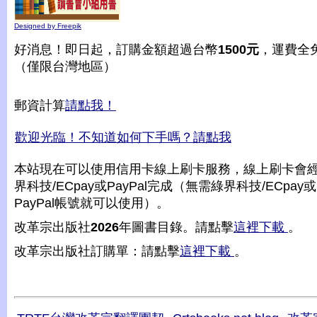
Designed by Freepik
好消息！即日起，訂購金額超過台幣
1500元
，運費全
（僅限台灣地區）
郵資計算
請點我！
歡迎光臨！不知道如何下手嗎？請點我
本站現在可以使用信用卡線上刷卡服務，線上刷卡會
界科技/ECpay或PayPal完成（無需綠界科技/ECpay或
PayPal帳號就可以使用）。
改革宗出版社
2026
年圖書目錄。請點擊
這裡下載
。
改革宗出版社訂購單：請點擊
這裡下載
。