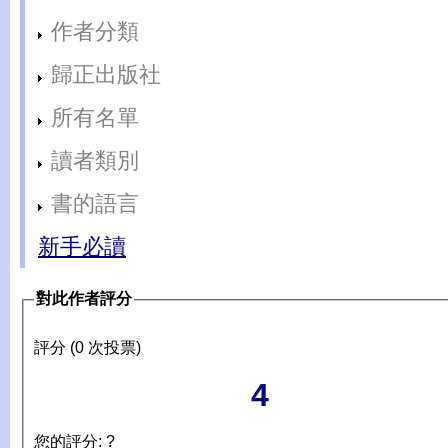
作者分類
歸正出版社
所有名單
讀者類別
書的語言
新手必讀
對此作者評分
評分 (0 次投票)
4
您的評分: ?