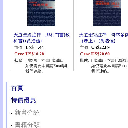
天道聖經註釋—腓利門書(教
天道聖經註釋—哥林多
科書) (黃浩儀)
（卷上） (黃浩儀)
US$11.44
US$22.89
市價:
市價:
Crts:
US$10.28
Crts:
US$20.60
狀態:
已斷版 - 本書已斷版。
狀態:
已斷版 - 本書已斷版
如仍需要本書請Email與
如仍需要本書請Emai
我們連絡。
我們連絡。
首頁
特價優惠
新書介紹
書籍分類