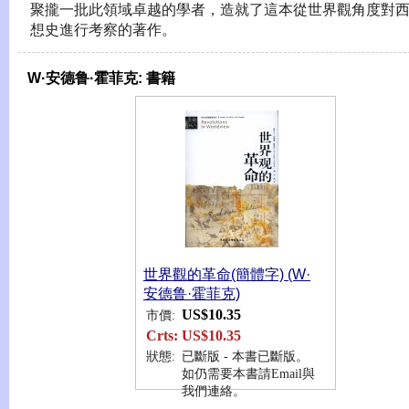
聚攏一批此領域卓越的學者，造就了這本從世界觀角度對
想史進行考察的著作。
W·安德鲁·霍菲克:
書籍
世界觀的革命(簡體字) (W·
安德鲁·霍菲克)
US$10.35
市價:
Crts:
US$10.35
狀態:
已斷版 - 本書已斷版。
如仍需要本書請Email與
我們連絡。