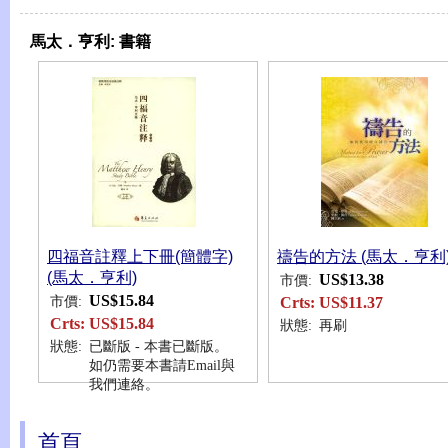
馬太．亨利:
書籍
四福音註釋上下冊(簡體字)
禱告的方法 (馬太．亨利
(馬太．亨利)
US$13.38
市價:
US$15.84
市價:
Crts:
US$11.37
Crts:
US$15.84
狀態:
再刷
狀態:
已斷版 - 本書已斷版。
如仍需要本書請Email與
我們連絡。
首頁