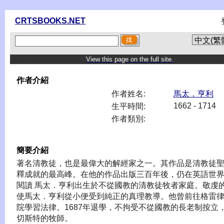
CRTSBOOKS.NET
View this page on the full site.
作者介紹
作者姓名:
馬太．亨利
1662 - 1714
生平時間:
作者類別:
簡要介紹
著名清教徒，也是最偉大的解經家之一。其作品是清教徒
釋成就的最高峰。在他的作品出版三百年後，仍在英語世
閱讀 馬太．亨利出生於不從國教的清教徒牧者家庭。敬虔
使馬太．亨利從小便受到純正的真理教導。他曾前往格雷
院學習法律。1687年退學，不拘受不從國教的長老制按立
切斯特的牧師。