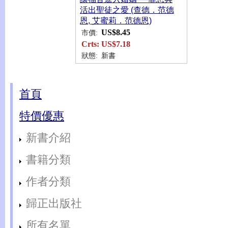
活出聖徒之愛 (查德．范德
恩, 艾蜜莉．范德恩)
US$8.45
市價:
Crts:
US$7.18
狀態:
新書
首頁
特價優惠
新書介紹
書籍分類
作者分類
歸正出版社
所有名單