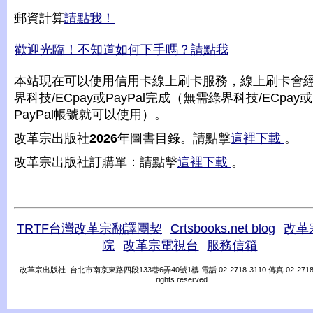
郵資計算
請點我！
歡迎光臨！不知道如何下手嗎？請點我
本站現在可以使用信用卡線上刷卡服務，線上刷卡會
界科技/ECpay或PayPal完成（無需綠界科技/ECpay或
PayPal帳號就可以使用）。
改革宗出版社
2026
年圖書目錄。請點擊
這裡下載
。
改革宗出版社訂購單：請點擊
這裡下載
。
TRTF台灣改革宗翻譯團契
Crtsbooks.net blog
改革
院
改革宗電視台
服務信箱
改革宗出版社 台北市南京東路四段133巷6弄40號1樓 電話 02-2718-3110 傳真 02-2718-31
rights reserved