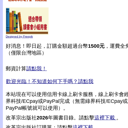
Designed by Freepik
好消息！即日起，訂購金額超過台幣
1500元
，運費全
（僅限台灣地區）
郵資計算
請點我！
歡迎光臨！不知道如何下手嗎？請點我
本站現在可以使用信用卡線上刷卡服務，線上刷卡會
界科技/ECpay或PayPal完成（無需綠界科技/ECpay或
PayPal帳號就可以使用）。
改革宗出版社
2026
年圖書目錄。請點擊
這裡下載
。
改革宗出版社訂購單：請點擊
這裡下載
。