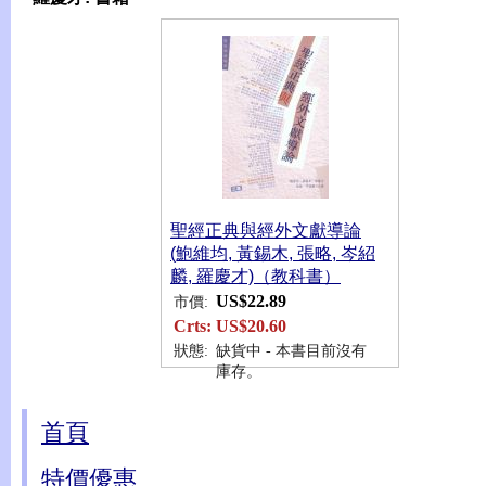
聖經正典與經外文獻導論
(鮑維均, 黃錫木, 張略, 岑紹
麟, 羅慶才)（教科書）
US$22.89
市價:
Crts:
US$20.60
狀態:
缺貨中 - 本書目前沒有
庫存。
首頁
特價優惠