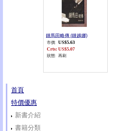
鍾馬田略傳 (鍾越娜)
US$5.63
市價:
Crts:
US$5.07
狀態:
再刷
首頁
特價優惠
新書介紹
書籍分類