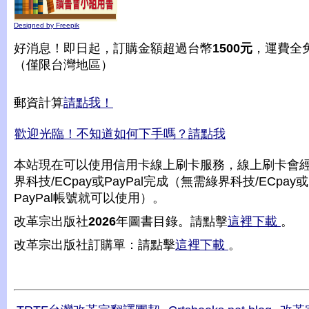
Designed by Freepik
好消息！即日起，訂購金額超過台幣
1500元
，運費全
（僅限台灣地區）
郵資計算
請點我！
歡迎光臨！不知道如何下手嗎？請點我
本站現在可以使用信用卡線上刷卡服務，線上刷卡會
界科技/ECpay或PayPal完成（無需綠界科技/ECpay或
PayPal帳號就可以使用）。
改革宗出版社
2026
年圖書目錄。請點擊
這裡下載
。
改革宗出版社訂購單：請點擊
這裡下載
。