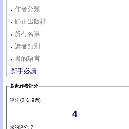
作者分類
歸正出版社
所有名單
讀者類別
書的語言
新手必讀
對此作者評分
評分 (0 次投票)
4
您的評分: ?