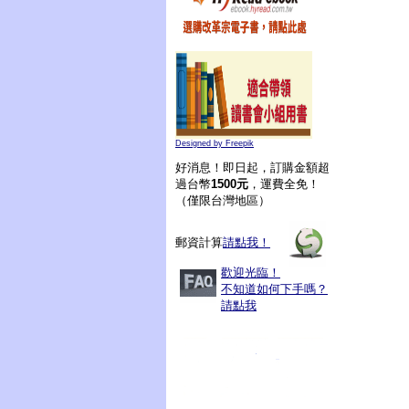
Designed by Freepik
好消息！即日起，訂購金額超
過台幣
1500元
，運費全免！
（僅限台灣地區）
郵資計算
請點我！
歡迎光臨！
不知道如何下手嗎？
請點我