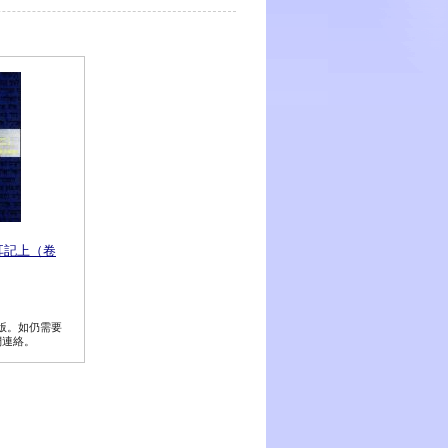
耳記上（卷
斷版。如仍需要
們連絡。