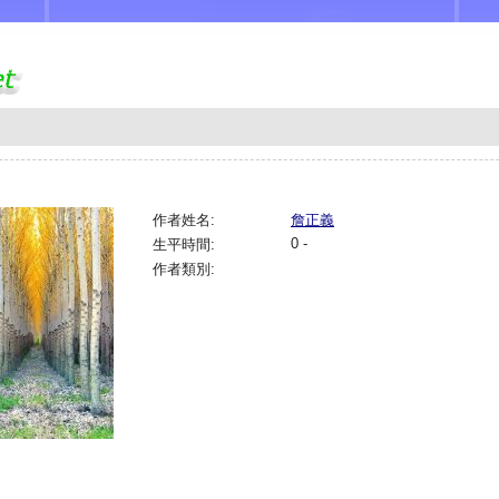
作者姓名:
詹正義
0 -
生平時間:
作者類別: