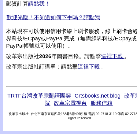
郵資計算
請點我！
歡迎光臨！不知道如何下手嗎？請點我
本站現在可以使用信用卡線上刷卡服務，線上刷卡會
界科技/ECpay或PayPal完成（無需綠界科技/ECpay或
PayPal帳號就可以使用）。
改革宗出版社
2026
年圖書目錄。請點擊
這裡下載
。
改革宗出版社訂購單：請點擊
這裡下載
。
TRTF台灣改革宗翻譯團契
Crtsbooks.net blog
改革
院
改革宗電視台
服務信箱
改革宗出版社 台北市南京東路四段133巷6弄40號1樓 電話 02-2718-3110 傳真 02-2718-31
rights reserved