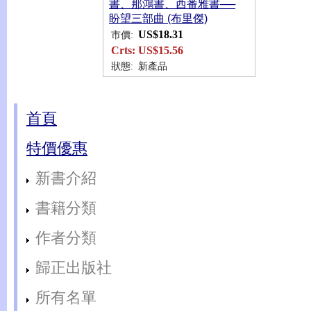
書、那鴻書、西番雅書──
盼望三部曲 (布里傑)
US$18.31
市價:
Crts:
US$15.56
狀態:
新產品
首頁
特價優惠
新書介紹
書籍分類
作者分類
歸正出版社
所有名單