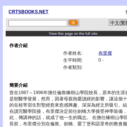
CRTSBOOKS.NET
View this page on the full site.
作者介紹
作者姓名:
布里傑
0 -
生平時間:
作者類別:
簡要介紹
曾在1987～1996年擔任倫敦橡樹山學院校長，原本的生涯
是朝醫學發展，然而，因著母親熱愛讀經的影響，讓這個
的在校寄宿生對聖經愈來愈感興趣、深深為經文所吸引。
在讀完醫學院後，布里傑決定前往劍橋大學接受神學裝備
此，傳講神的話，就成了他一生的職志。 在擔任橡樹山學
長前，布里傑分別在倫敦、劍橋、愛丁堡和諾里奇的教會