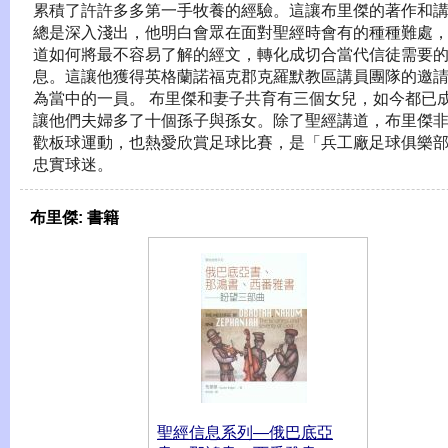
累積了許許多多第一手牧養的經驗。這讓布里傑的著作和
總是深入淺出，他明白會眾在面對聖經時會有的種種難處
道如何將最不容易了解的經文，轉化成切合當代信徒需要
息。這讓他獲得英格蘭諾福克郡克羅默教區講員團隊的邀
為當中的一員。 布里傑和妻子共育有三個女兒，如今都已
讓他們夫婦多了十個孫子與孫女。除了聖經講道，布里傑
歡板球運動，也熱愛欣賞足球比賽，是「兵工廠足球俱樂
忠實球迷。
布里傑:
書籍
聖經信息系列—俄巴底亞