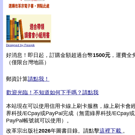
Designed by Freepik
好消息！即日起，訂購金額超過台幣
1500元
，運費全
（僅限台灣地區）
郵資計算
請點我！
歡迎光臨！不知道如何下手嗎？請點我
本站現在可以使用信用卡線上刷卡服務，線上刷卡會
界科技/ECpay或PayPal完成（無需綠界科技/ECpay或
PayPal帳號就可以使用）。
改革宗出版社
2026
年圖書目錄。請點擊
這裡下載
。