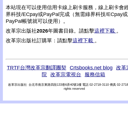
本站現在可以使用信用卡線上刷卡服務，線上刷卡會
界科技/ECpay或PayPal完成（無需綠界科技/ECpay或
PayPal帳號就可以使用）。
改革宗出版社
2026
年圖書目錄。請點擊
這裡下載
。
改革宗出版社訂購單：請點擊
這裡下載
。
TRTF台灣改革宗翻譯團契
Crtsbooks.net blog
改革
院
改革宗電視台
服務信箱
改革宗出版社 台北市南京東路四段133巷6弄40號1樓 電話 02-2718-3110 傳真 02-2718-31
rights reserved