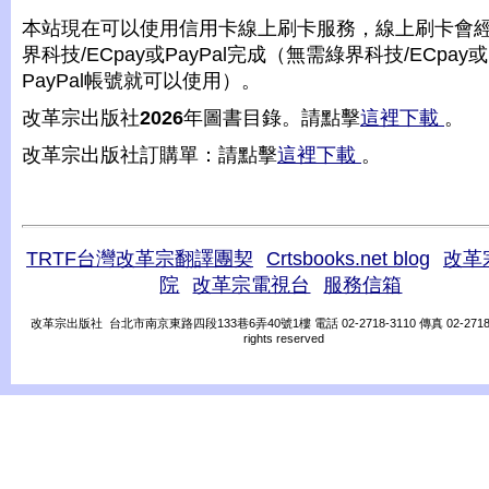
本站現在可以使用信用卡線上刷卡服務，線上刷卡會
界科技/ECpay或PayPal完成（無需綠界科技/ECpay或
PayPal帳號就可以使用）。
改革宗出版社
2026
年圖書目錄。請點擊
這裡下載
。
改革宗出版社訂購單：請點擊
這裡下載
。
TRTF台灣改革宗翻譯團契
Crtsbooks.net blog
改革
院
改革宗電視台
服務信箱
改革宗出版社 台北市南京東路四段133巷6弄40號1樓 電話 02-2718-3110 傳真 02-2718-31
rights reserved