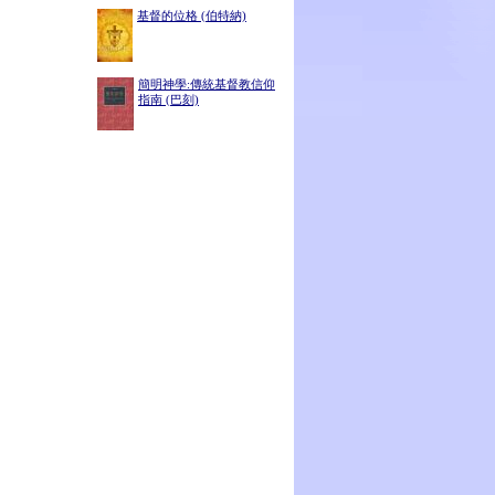
基督的位格 (伯特納)
簡明神學:傳統基督教信仰
指南 (巴刻)