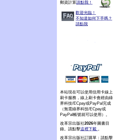
郵資計算
請點我！
歡迎光臨！
不知道如何下手嗎？
請點我
本站現在可以使用信用卡線上
刷卡服務，線上刷卡會經由綠
界科技/ECpay或PayPal完成
（無需綠界科技/ECpay或
PayPal帳號就可以使用）。
改革宗出版社
2026
年圖書目
錄。請點擊
這裡下載
。
改革宗出版社訂購單：請點擊