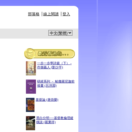
部落格
線上閱讀
登入
一步一步學詩篇（下） -
作個義人 (劉少平)
研經系列 － 帖撒羅尼迦前
後書 (呂沛淵)
基督論 (唐崇榮)
黑白分明──基督教倫理縱
橫談 (羅秉祥)